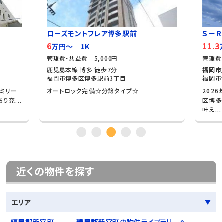
ローズモントフレア博多駅前
ＳーＲ
6
11.3
万円～ 1K
管理費・共益費 5,000円
管理費
鹿児島本線 博多 徒歩7分
福岡市
福岡市博多区博多駅前3丁目
福岡市
ァミリー
オートロック完備☆分譲タイプ☆
202
り充...
区博多
叶え...
近くの物件を探す
エリア
糟屋郡新宮町
糟屋郡新宮町の物件ライブラリーへ