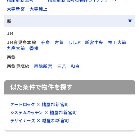
大字新宮
大字原上
駅
ＪＲ
ＪＲ鹿児島本線
千鳥
古賀
ししぶ
新宮中央
福工大前
九産大前
香椎
西鉄
西鉄貝塚線
西鉄新宮
三苫
和白
似た条件で物件を探す
オートロック × 糟屋郡新宮町
システムキッチン × 糟屋郡新宮町
デザイナーズ × 糟屋郡新宮町