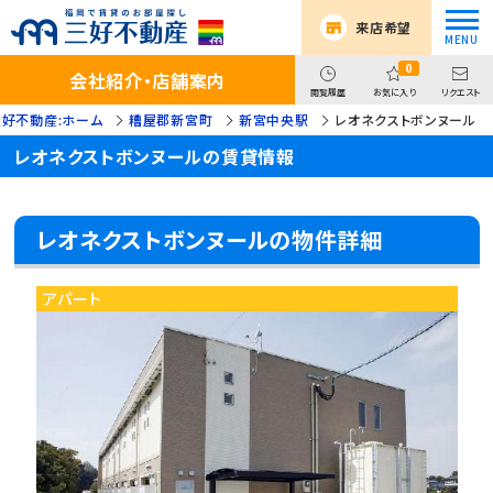
来店希望
0
会社紹介・店舗案内
閲覧履歴
お気に入り
リクエスト
三好不動産:ホーム
糟屋郡新宮町
新宮中央駅
レオネクストボンヌール
レオネクストボンヌールの賃貸情報
レオネクストボンヌールの物件詳細
アパート