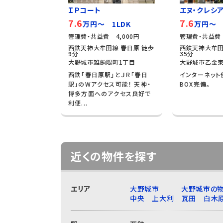
ＩＰコート
エヌ・クレシ
7.6
7.6
万円～ 1LDK
万円～ 
管理費・共益費 4,000円
管理費・共益費 
西鉄天神大牟田線 春日原 徒歩
西鉄天神大牟田
9分
35分
大野城市雑餉隈町1丁目
大野城市乙金東
西鉄「春日原駅」とＪＲ「春日
インターネット
駅」のWアクセス可能！ 天神・
BOX完備。
博多方面へのアクセス良好で
利便...
近くの物件を探す
エリア
大野城市
大野城市の物
中央
上大利
瓦田
白木