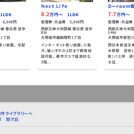
ア
Ｎｅｘｔ Ｌｉｆｅ
Ｄーｒｏｏｍ
8.2
7.7
1LDK
万円～ 1LDK
万円～ 
8,000円
管理費・共益費 5,000円
管理費・共益費 
線 春日原 徒歩
西鉄天神大牟田線 春日原 徒歩
西鉄天神大牟田
8分
14分
1丁目
大野城市雑餉隈町1丁目
大野城市御笠川
使い放題。 宅配
インターネット使い放題、小型
西日本鉄道天
犬、猫いずれか2匹まで飼育相
木原駅 徒歩1
談可能。 都市ガスで経済的な
鉄）バス停 徒
3階...
な住...
件ライブラリーへ
原
旭ケ丘