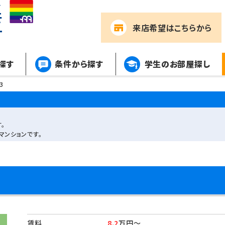
来店希望
はこちらから
探す
条件から探す
学生のお部屋探し
3
。
マンションです。
賃料
8.2
万円～