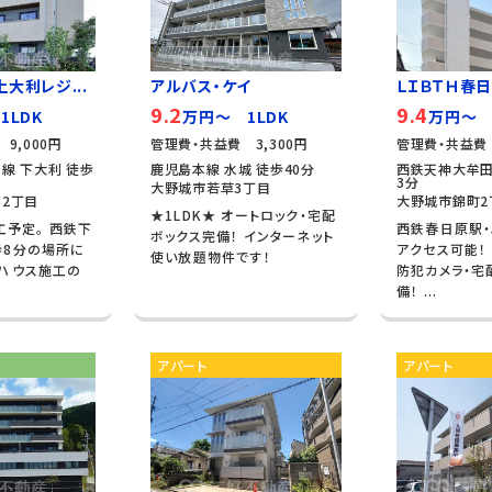
大利レジ...
アルバス・ケイ
ＬＩＢＴＨ春
9.2
9.4
1LDK
万円～ 1LDK
万円～ 
9,000円
管理費・共益費 3,300円
管理費・共益費 
線 下大利 徒歩
鹿児島本線 水城 徒歩40分
西鉄天神大牟田
3分
大野城市若草3丁目
2丁目
大野城市錦町2
★1LDK★ オートロック・宅配
工予定。 西鉄下
西鉄春日原駅・
ボックス完備！ インターネット
歩8分の場所に
アクセス可能！
使い放題物件です！
水ハウス施工の
防犯カメラ・宅
備！ ...
アパート
アパート