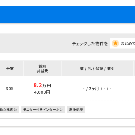
チェックした物件を
まとめ
賃料
号室
敷 / 礼 / 保証 / 敷引
共益費
8.2
万円
305
- / 2ヶ月 / - / -
4,000円
独立洗面台
モニター付きインターホン
洗浄便座