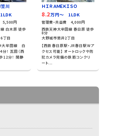
御笠川
ＨＩＲＡＭＥＫＩＳＯ
8.2
1LDK
万円～ 1LDK
5,500円
管理費・共益費 4,000円
線 白木原 徒歩
西鉄天神大牟田線 春日原 徒歩
8分
6丁目
大野城市筒井2丁目
神大牟田線 白
【西鉄春日原駅・JR春日駅Wア
4分！ 瓦田（西
クセス可能】 オートロックや防
歩12分！ 閑静
犯カメラ完備の鉄筋コンクリ
ート...