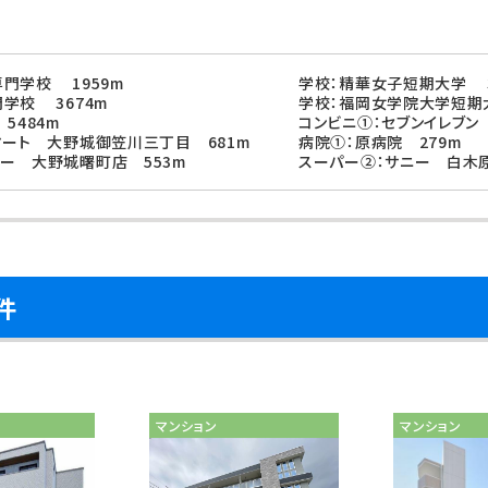
門学校 1959m
学校：精華女子短期大学 3
学校 3674m
学校：福岡女学院大学短期大
5484m
コンビニ①：セブンイレブン
マート 大野城御笠川三丁目 681m
病院①：原病院 279m
ー 大野城曙町店 553m
スーパー②：サニー 白木原
件
マンション
マンション