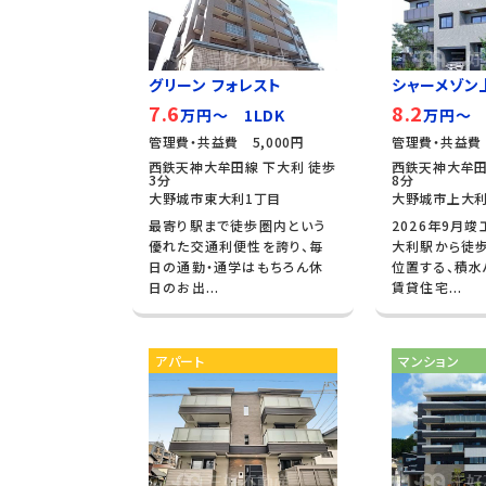
グリーン フォレスト
シャーメゾン上
7.6
8.2
万円～ 1LDK
万円～ 
管理費・共益費 5,000円
管理費・共益費 
西鉄天神大牟田線 下大利 徒歩
西鉄天神大牟田
3分
8分
大野城市東大利1丁目
大野城市上大利
最寄り駅まで徒歩圏内という
2026年9月竣
優れた交通利便性を誇り、毎
大利駅から徒
日の通勤・通学はもちろん休
位置する、積
日のお出...
賃貸住宅...
アパート
マンション