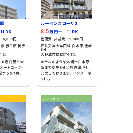
日原
ルーベンスローザ2
8.5
1LDK
万円～ 1LDK
4,000円
管理費・共益費 5,000円
線 春日原 徒歩
西鉄天神大牟田線 白木原 徒歩
8分
丁目
大野城市瑞穂町4丁目
JR春日駅とＷ
ホテルのような外観☆白木原
 オートロック・
駅まで徒歩8分と周辺環境も
配ボックス完
充実しております。 インターネ
ットも...
マンション