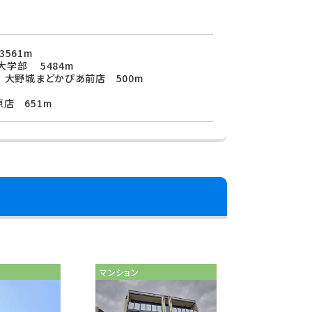
561m
学部 5484m
 大野城まどかぴあ前店 500m
店 651m
マンション