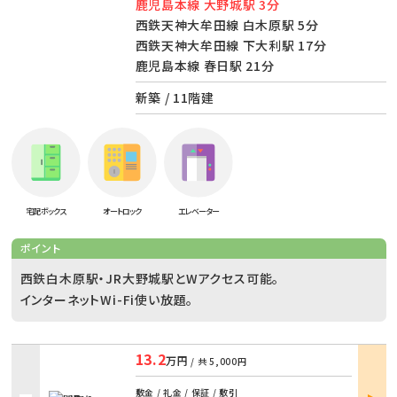
鹿児島本線 大野城駅 3分
西鉄天神大牟田線 白木原駅 5分
西鉄天神大牟田線 下大利駅 17分
鹿児島本線 春日駅 21分
新築 / 11階建
宅配ボックス
オートロック
エレベーター
ポイント
西鉄白木原駅・JR大野城駅とWアクセス可能。
インターネットWi-Fi使い放題。
13.2
万円
/ 共
5,000円
部屋
敷金 / 礼金 / 保証 / 敷引