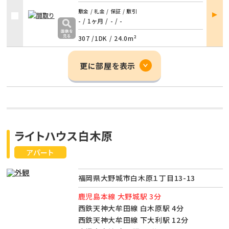
部屋
敷金 / 礼金 / 保証 / 敷引
詳細
- / 1ヶ月
/
- / -
307 /
1DK
/
24.0m²
更に部屋を表示
ライトハウス白木原
アパート
福岡県大野城市白木原１丁目13-13
鹿児島本線 大野城駅 3分
西鉄天神大牟田線 白木原駅 4分
西鉄天神大牟田線 下大利駅 12分