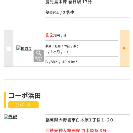
鹿児島本線 春日駅 17分
築39年 / 2階建
6.2
万円
/ 共
-
部屋
敷金 / 礼金 / 保証 / 敷引
詳細
- / 1ヶ月
/
- / -
B /
3DK
/
48.44m²
コーポ浜田
アパート
福岡県大野城市白木原１丁目１-２０
西鉄天神大牟田線 白木原駅 3分