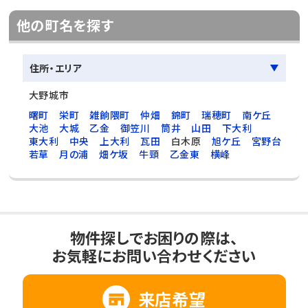
他の町名を探す
住所・エリア
大野城市
曙町
栄町
雑餉隈町
仲畑
錦町
瑞穂町
南ケ丘
大池
大城
乙金
御笠川
筒井
山田
下大利
東大利
中央
上大利
瓦田
白木原
旭ケ丘
宮野台
若草
月の浦
畑ケ坂
牛頸
乙金東
横峰
物件探しでお困りの際は、
お気軽にお問い合わせください
来店希望