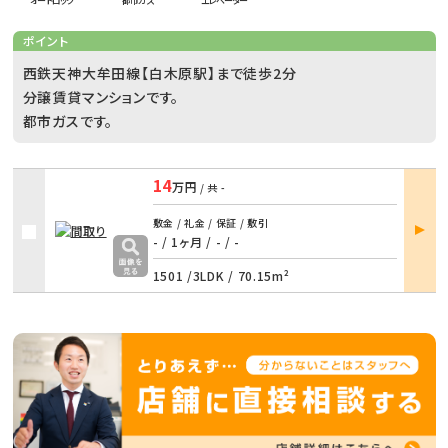
オートロック
都市ガス
エレベーター
ポイント
西鉄天神大牟田線【白木原駅】まで徒歩2分
分譲賃貸マンションです。
都市ガスです。
14
万円
/ 共
-
部屋
敷金 / 礼金 / 保証 / 敷引
詳細
- / 1ヶ月
/
- / -
1501 /
3LDK
/
70.15m²