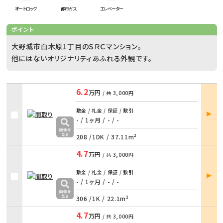
オートロック
都市ガス
エレベーター
ポイント
大野城市白木原1丁目のＳＲＣマンション。
他にはないオリジナリティあふれる外観です。
6.2
万円
/ 共
3,000円
部屋
敷金 / 礼金 / 保証 / 敷引
詳細
- / 1ヶ月
/
- / -
208 /
1DK
/
37.11m²
4.7
万円
/ 共
3,000円
部屋
敷金 / 礼金 / 保証 / 敷引
詳細
- / 1ヶ月
/
- / -
306 /
1K
/
22.1m²
4.7
万円
/ 共
3,000円