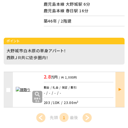
鹿児島本線 大野城駅 6分
鹿児島本線 春日駅 16分
築46年 / 2階建
ポイント
大野城市白木原の単身アパート！
西鉄ＪＲ共に徒歩圏内！
2.8
万円
/ 共
2,000円
部屋
敷金 / 礼金 / 保証 / 敷引
詳細
- / -
/
- / -
203 /
1DK
/
23.00m²
先頭
1
最後