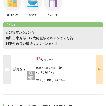
オートロック
都市ガス
エレベーター
ポイント
☆分譲マンション☆
西鉄白木原駅・JR大野城駅とＷアクセス可能！
利便性の良い駅近マンションです♪
18
万円
/ 共
-
部屋
敷金 / 礼金 / 保証 / 敷引
詳細
- / 2ヶ月
/
- / -
202 /
3LDK
/
70.31m²