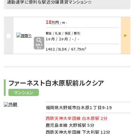
通勤通学に便利な駅近分譲賃貸マンション☆
18
万円
/ 共
-
部屋
敷金 / 礼金 / 保証 / 敷引
詳細
1ヶ月 / 2ヶ月
/
- / -
1402 /
3LDK
/
67.79m²
ファーネスト白木原駅前ルクシア
マンション
福岡県大野城市白木原１丁目9-19
西鉄天神大牟田線 白木原駅 2分
鹿児島本線 大野城駅 5分
西鉄天神大牟田線 下大利駅 12分