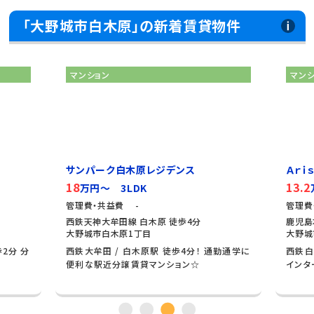
「大野城市白木原」の新着賃貸物件
マンション
マン
サンパーク白木原レジデンス
Ａｒｉｓ
18
13.2
万円～ 3LDK
管理費・共益費 -
管理費
西鉄天神大牟田線 白木原 徒歩4分
鹿児島
大野城市白木原1丁目
大野城
2分 分
西鉄大牟田 / 白木原駅 徒歩4分！ 通勤通学に
西鉄白
便利な駅近分譲賃貸マンション☆
インタ