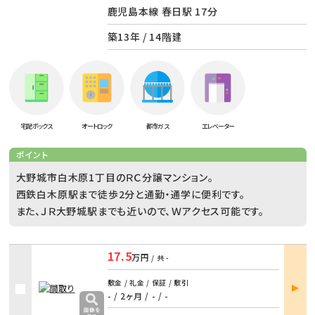
鹿児島本線 春日駅 17分
築13年 / 14階建
宅配ボックス
オートロック
都市ガス
エレベーター
ポイント
大野城市白木原1丁目のＲＣ分譲マンション。
西鉄白木原駅まで徒歩2分と通勤・通学に便利です。
また、ＪＲ大野城駅までも近いので、Ｗアクセス可能です。
17.5
万円
/ 共
-
部屋
敷金 / 礼金 / 保証 / 敷引
詳細
- / 2ヶ月
/
- / -