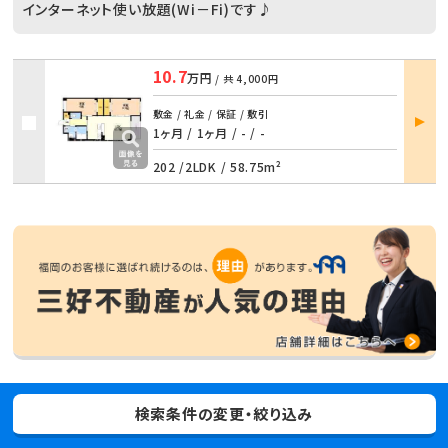
インターネット使い放題(Wi－Fi)です♪
10.7
万円
/ 共
4,000円
部屋
敷金 / 礼金 / 保証 / 敷引
詳細
1ヶ月 / 1ヶ月
/
- / -
202 /
2LDK
/
58.75m²
検索条件の変更・絞り込み