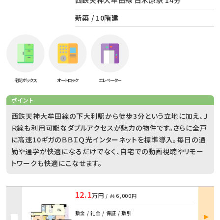
西鉄天神大牟田線 白木原駅 14分
新築 / 10階建
宅配ボックス
オートロック
エレベーター
ポイント
西鉄天神大牟田線の下大利駅から徒歩3分という立地に加え、Ｊ
Ｒ線も利用可能なダブルアクセスが魅力の物件です。さらに全戸
に高速10ギガのＢＢＩＱ光インターネットを標準導入。毎日の通
勤や通学が快適になるだけでなく、自宅での動画視聴やリモー
トワークも快適にこなせます。
12.1
万円
/ 共
6,000円
部屋
敷金 / 礼金 / 保証 / 敷引