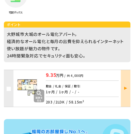
宅配ボックス
ポイント
大野城市大城のオール電化アパート。
経済的なオール電化と毎月の出費を抑えられるインターネット
使い放題が魅力の物件です。
24時間緊急対応でセキュリティ面も安心。
9.35
万円
/ 共
4,000円
部屋
敷金 / 礼金 / 保証 / 敷引
詳細
1ヶ月 / 1ヶ月
/
- / -
203 /
2LDK
/
58.15m²