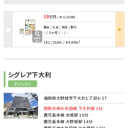
19
万円
/ 共
6,000円
部屋
敷金 / 礼金 / 保証 / 敷引
詳細
- / 3ヶ月
/
- / -
101 /
3LDK
/
84.89m²
シグレア下大利
マンション
福岡県大野城市下大利１丁目6-27
西鉄天神大牟田線 下大利駅 3分
鹿児島本線 水城駅 10分
鹿児島本線 大野城駅 14分