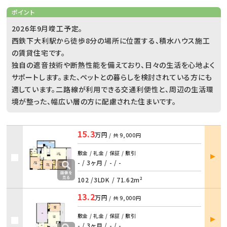
ポイント
2026年9月竣工予定。
西鉄下大利駅から徒歩8分の場所に位置する、積水ハウス施工
の賃貸住宅です。
独自の遮音技術や断熱性能を備えており、日々の生活を心地よく
サポートします。また、ペットとの暮らしを検討されている方にも
適しています。二路線が利用できる交通利便性と、周辺の生活環
境が整った、幅広い層の方に配慮された住まいです。
15.3
万円
/ 共
9,000円
部屋
敷金 / 礼金 / 保証 / 敷引
詳細
- / 3ヶ月
/
- / -
102 /
3LDK
/
71.62m²
13.2
万円
/ 共
9,000円
部屋
敷金 / 礼金 / 保証 / 敷引
詳細
- / 3ヶ月
/
- / -