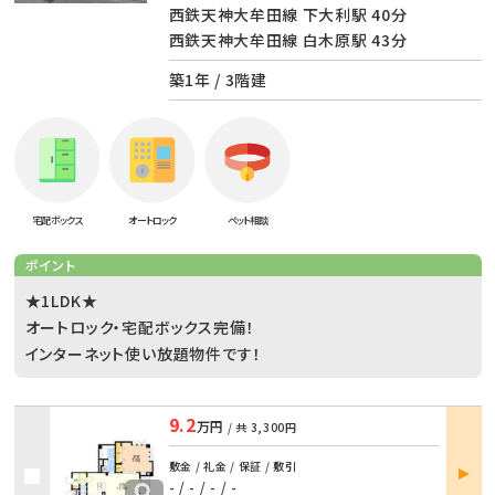
西鉄天神大牟田線 下大利駅 40分
西鉄天神大牟田線 白木原駅 43分
築1年 / 3階建
宅配ボックス
オートロック
ペット相談
ポイント
★1LDK★
オートロック・宅配ボックス完備！
インターネット使い放題物件です！
9.2
万円
/ 共
3,300円
部屋
敷金 / 礼金 / 保証 / 敷引
詳細
- / -
/
- / -