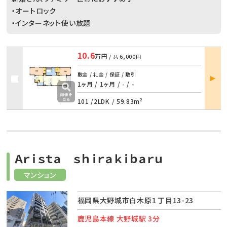
・オートロック
・インターネット使い放題
10.6
万円
/ 共
6,000円
部屋
敷金 / 礼金 / 保証 / 敷引
詳細
1ヶ月 / 1ヶ月
/
- / -
101 /
2LDK
/
59.83m²
Ａｒｉｓｔａ ｓｈｉｒａｋｉｂａｒｕ
マンション
福岡県大野城市白木原１丁目13-23
鹿児島本線 大野城駅 3分