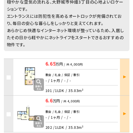
穏やかな空気の流れる、大野城市仲畑3丁目の心地よいロケー
ションです。
エントランスには防犯性を高めるオートロックが完備されてお
り、毎日の安心な暮らしをしっかりと支えてくれます。
あらかじめ快適なインターネット環境が整っているため、入居し
たその日から軽やかにネットライフをスタートできるおすすめの
物件です。
6.65
万円
/ 共
4,000円
部屋
敷金 / 礼金 / 保証 / 敷引
詳細
- / 1ヶ月
/
- / -
101 /
1LDK
/
35.03m²
6.6
万円
/ 共
4,000円
部屋
敷金 / 礼金 / 保証 / 敷引
詳細
- / 1ヶ月
/
- / -
202 /
1LDK
/
35.03m²