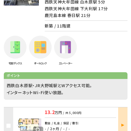
西鉄天神大牟田線 白木原駅 5分
西鉄天神大牟田線 下大利駅 17分
鹿児島本線 春日駅 21分
新築 / 11階建
宅配ボックス
オートロック
エレベーター
ポイント
西鉄白木原駅・JR大野城駅とWアクセス可能。
インターネットWi-Fi使い放題。
13.2
万円
/ 共
5,000円
部屋
敷金 / 礼金 / 保証 / 敷引
詳細
- / 2ヶ月
/
- / -