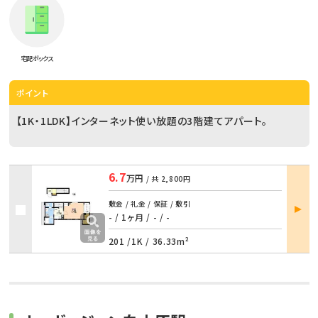
宅配ボックス
ポイント
【1K・1LDK】インターネット使い放題の3階建てアパート。
6.7
万円
/ 共
2,800円
部屋
敷金 / 礼金 / 保証 / 敷引
詳細
- / 1ヶ月
/
- / -
201 /
1K
/
36.33m²