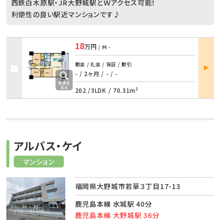
西鉄白木原駅・JR大野城駅とＷアクセス可能！
利便性の良い駅近マンションです♪
18
万円
/ 共
-
部屋
敷金 / 礼金 / 保証 / 敷引
詳細
- / 2ヶ月
/
- / -
202 /
3LDK
/
70.31m²
アルバス・ケイ
マンション
福岡県大野城市若草３丁目17-13
鹿児島本線 水城駅 40分
鹿児島本線 大野城駅 36分