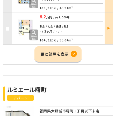
103 /
1LDK
/
45.91m²
8.2
万円
/ 共
9,000円
部屋
敷金 / 礼金 / 保証 / 敷引
詳細
- / 3ヶ月
/
- / -
104 /
1LDK
/
35.04m²
更に部屋を表示
ルミエール曙町
アパート
福岡県大野城市曙町１丁目以下未定