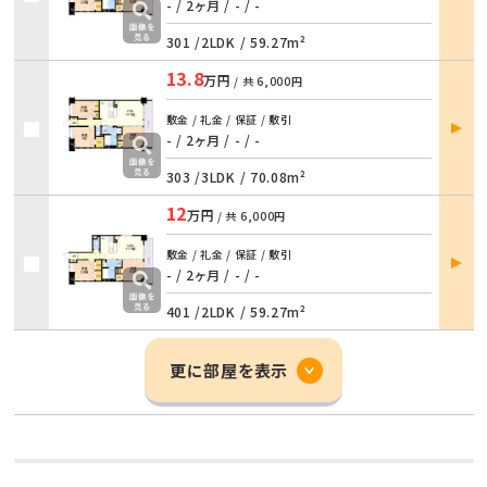
詳細
- / 2ヶ月
/
- / -
301 /
2LDK
/
59.27m²
13.8
万円
/ 共
6,000円
部屋
敷金 / 礼金 / 保証 / 敷引
詳細
- / 2ヶ月
/
- / -
303 /
3LDK
/
70.08m²
12
万円
/ 共
6,000円
部屋
敷金 / 礼金 / 保証 / 敷引
詳細
- / 2ヶ月
/
- / -
401 /
2LDK
/
59.27m²
更に部屋を表示