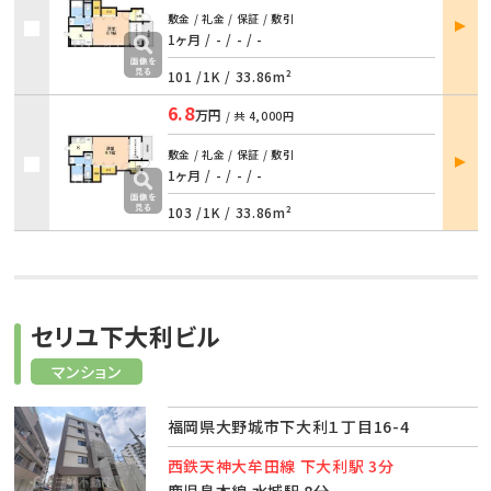
部屋
敷金 / 礼金 / 保証 / 敷引
詳細
1ヶ月 / -
/
- / -
101 /
1K
/
33.86m²
6.8
万円
/ 共
4,000円
部屋
敷金 / 礼金 / 保証 / 敷引
詳細
1ヶ月 / -
/
- / -
103 /
1K
/
33.86m²
セリユ下大利ビル
マンション
福岡県大野城市下大利１丁目16-4
西鉄天神大牟田線 下大利駅 3分
鹿児島本線 水城駅 8分