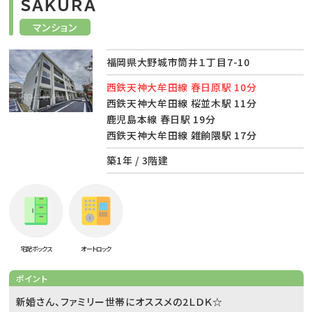
ＳＡＫＵＲＡ
マンション
福岡県大野城市筒井１丁目7-10
西鉄天神大牟田線 春日原駅 10分
西鉄天神大牟田線 桜並木駅 11分
鹿児島本線 春日駅 19分
西鉄天神大牟田線 雑餉隈駅 17分
築1年 / 3階建
宅配ボックス
オートロック
ポイント
新婚さん、ファミリー世帯にオススメの2ＬＤＫ☆