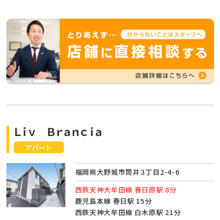
Ｌｉｖ Ｂｒａｎｃｉａ
アパート
福岡県大野城市筒井３丁目2-4-6
西鉄天神大牟田線 春日原駅 8分
鹿児島本線 春日駅 15分
西鉄天神大牟田線 白木原駅 21分