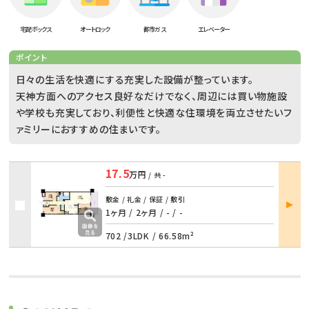
宅配ボックス
オートロック
都市ガス
エレベーター
ポイント
日々の生活を快適にする充実した設備が整っています。
天神方面へのアクセス良好なだけでなく、周辺には買い物施設
や学校も充実しており、利便性と快適な住環境を両立させたいフ
ァミリーにおすすめの住まいです。
17.5
万円
/ 共
-
部屋
敷金 / 礼金 / 保証 / 敷引
詳細
1ヶ月 / 2ヶ月
/
- / -
702 /
3LDK
/
66.58m²