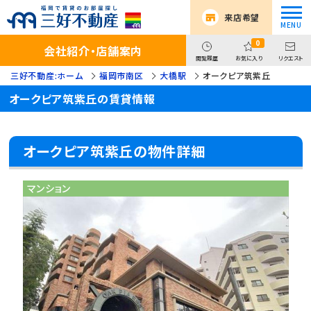
来店希望
0
会社紹介・店舗案内
閲覧履歴
お気に入り
リクエスト
三好不動産:ホーム
福岡市南区
大橋駅
オークピア筑紫丘
オークピア筑紫丘の賃貸情報
オークピア筑紫丘の物件詳細
マンション