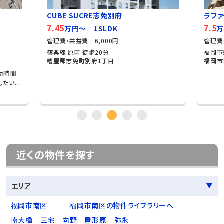
CUBE SUCRE志免別府
ラファ
7.45
7.5
万円～ 1SLDK
万
管理費・共益費 6,000円
管理費
篠栗線 原町 徒歩20分
福岡市
糟屋郡志免町別府1丁目
福岡市
通勤時間
い...
近くの物件を探す
エリア
福岡市南区
福岡市南区の物件ライブラリーへ
南大橋
三宅
向野
屋形原
弥永