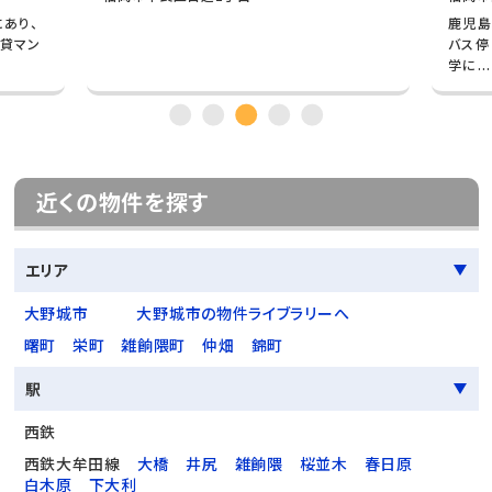
り、
鹿児島本
マン
バス停ま
学に...
近くの物件を探す
エリア
大野城市
大野城市の物件ライブラリーへ
曙町
栄町
雑餉隈町
仲畑
錦町
駅
西鉄
西鉄大牟田線
大橋
井尻
雑餉隈
桜並木
春日原
白木原
下大利