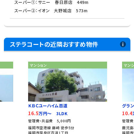
スーパー①：サニー 春日原店 449m
スーパー②：イオン 大野城店 573m
ステラコートの近隣おすすめ物件
マンション
マンショ
ＫＢＣユーハイム百道
グランデ
16.5
10.4
万円～ 3LDK
万
管理費・共益費 5,000円
管理費・共
福岡市空港線 藤崎 徒歩5分
鹿児島本線
福岡市早良区百道1丁目
福岡市博