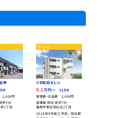
アパート
船寺
ＣＢ和白セレン
6.1
DK
万円～ 1LDK
2,000円
管理費・共益費 3,000円
徒歩5分
香椎線 和白 徒歩7分
寺1丁目
福岡市東区和白丘2丁目
2026年9月竣工予定。 和白駅