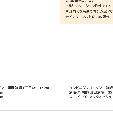
【東区箱崎1丁目】
フルリノベーション物件です！
単身向け5階建てマンションで
☆インターネット使い放題☆
ブン 福岡箱崎1丁目店 152m
コンビニ②：ローソン 箱崎
1m
病院②：福岡山田病院 35
2m
スーパー①：マックスバリュ