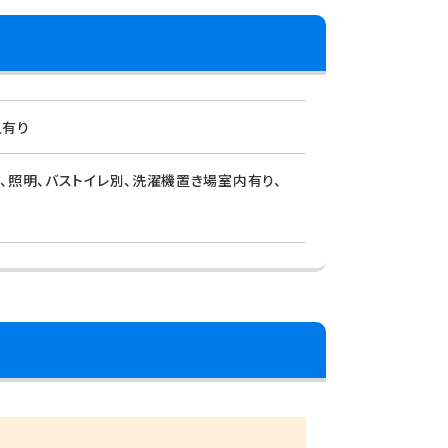
人有り
、照明、バストイレ別、洗濯機置き場室内有り、
屋