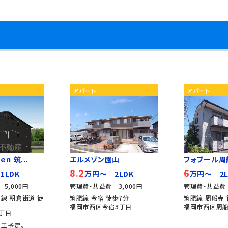
件
アパート
アパート
ｎ 筑...
エルメゾン園山
フォブール周
8.2
6
1LDK
万円～ 2LDK
万円～ 2L
5,000円
管理費・共益費 3,000円
管理費・共益費 
線 朝倉街道 徒
筑肥線 今宿 徒歩7分
筑肥線 周船寺 
福岡市西区今宿3丁目
福岡市西区周船
丁目
竣工予定。