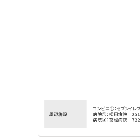
コンビニ①：セブンイレ
周辺施設
病院①：松田病院 25
病院③：筥松病院 72