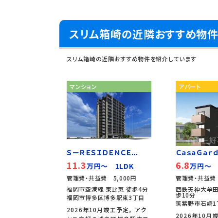
スリム箱崎の近隣おすすめ物
スリム箱崎の近隣おすすめ物件を紹介しています
マンション
アパート
ＳーＲＥＳＩＤＥＮＣＥ...
ＣａｓａＧａｒｄｅ
11.3
6.8
万円～ 1LDK
万円～ 
管理費・共益費 5,000円
管理費・共益費 
福岡市空港線 東比恵 徒歩4分
西鉄天神大牟田
歩10分
福岡市博多区博多駅東3丁目
筑紫野市石崎1
2026年10月竣工予定。 アク
2026年10月