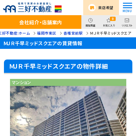
来店希望
0
会社紹介・店舗案内
閲覧履歴
お気に入り
リクエスト
三好不動産:ホーム
福岡市東区
香椎宮前駅
ＭＪＲ千早ミッドスクエア
ＭＪＲ千早ミッドスクエアの賃貸情報
ＭＪＲ千早ミッドスクエアの物件詳細
マンション