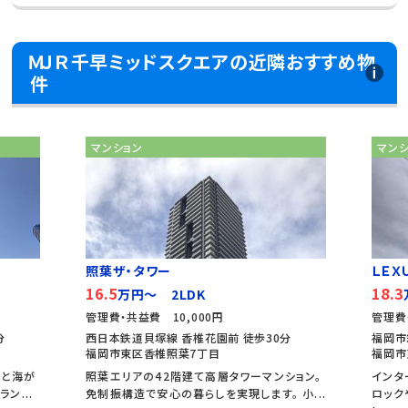
ＭＪＲ千早ミッドスクエアの近隣おすすめ物
件
マンション
マン
照葉ザ・タワー
ＬＥＸＵ
16.5
18.3
万円～ 2LDK
管理費・共益費 10,000円
管理費
分
西日本鉄道貝塚線 香椎花園前 徒歩30分
福岡市
福岡市東区香椎照葉7丁目
福岡市
空と海が
照葉エリアの42階建て高層タワーマンション。
インタ
ン...
免制振構造で安心の暮らしを実現します。 小...
ロック