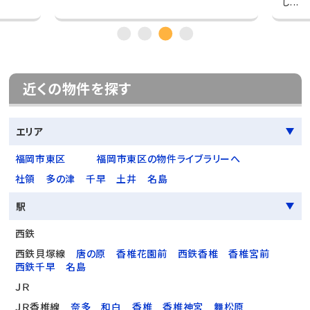
し...
近くの物件を探す
エリア
福岡市東区
福岡市東区の物件ライブラリーへ
社領
多の津
千早
土井
名島
駅
西鉄
西鉄貝塚線
唐の原
香椎花園前
西鉄香椎
香椎宮前
西鉄千早
名島
ＪＲ
ＪＲ香椎線
奈多
和白
香椎
香椎神宮
舞松原