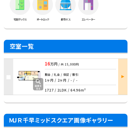
宅配ボックス
オートロック
都市ガス
エレベーター
空室一覧
16
万円
/ 共
15,000円
部屋
敷金 / 礼金 / 保証 / 敷引
詳細
1ヶ月 / 2ヶ月 / - / -
1727 /
2LDK
/
64.96m²
ＭＪＲ千早ミッドスクエア画像ギャラリー