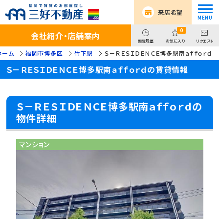
来店希望
0
会社紹介・店舗案内
閲覧履歴
お気に入り
リクエスト
ホーム
福岡市博多区
竹下駅
Ｓ－ＲＥＳＩＤＥＮＣＥ博多駅南ａｆｆｏｒｄ
Ｓ－ＲＥＳＩＤＥＮＣＥ博多駅南ａｆｆｏｒｄの賃貸情報
Ｓ－ＲＥＳＩＤＥＮＣＥ博多駅南ａｆｆｏｒｄの
物件詳細
マンション