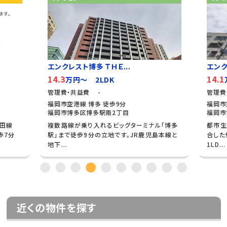
エンクレスト博多 ＴＨＥ...
エンク
14.3
14.1
万円～ 2LDK
管理費・共益費 -
管理費
福岡市空港線 博多 徒歩9分
福岡市
福岡市博多区博多駅南2丁目
福岡市
牟田線
複数路線が乗り入れるビッグターミナル「博多
都市生
歩7分
駅」まで徒歩9分の立地です。JR鹿児島本線と
合した
地下...
1LD...
近くの物件を探す