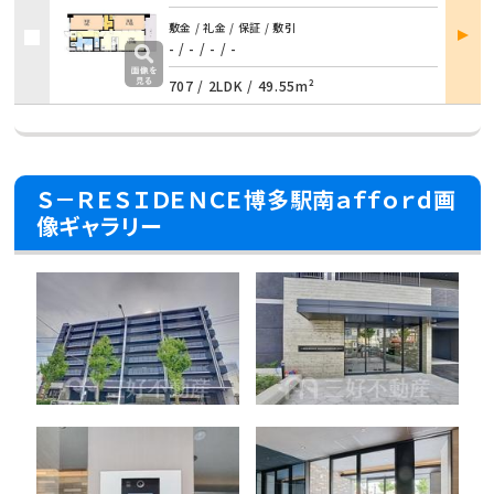
部屋
敷金 / 礼金 / 保証 / 敷引
詳細
- / - / - / -
707 /
2LDK
/
49.55m²
Ｓ－ＲＥＳＩＤＥＮＣＥ博多駅南ａｆｆｏｒｄ画
像ギャラリー