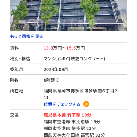
もっと画像を見る
賃料
13.8
万円～
15.5
万円
種別・構造
マンションRC(鉄筋コンクリート)
築年月
2024年09月
階数
8階建て
所在地
福岡県福岡市博多区博多駅南６丁目2-
11
位置をチェックする
交通
鹿児島本線 竹下駅 19分
福岡市空港線 東比恵駅 19分
福岡市空港線 博多駅 23分
西鉄天神大牟田線 高宮駅 32分