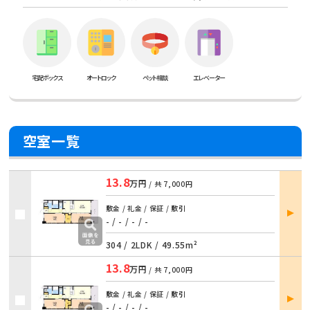
宅配ボックス
オートロック
ペット相談
エレベーター
空室一覧
13.8
万円
/ 共
7,000円
部屋
敷金 / 礼金 / 保証 / 敷引
詳細
- / - / - / -
304 /
2LDK
/
49.55m²
13.8
万円
/ 共
7,000円
部屋
敷金 / 礼金 / 保証 / 敷引
詳細
- / - / - / -