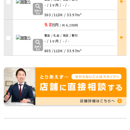
詳細
- / 1ヶ月
/
- / -
503 /
1LDK
/
33.97m²
9.8
万円
/ 共
6,200円
部屋
敷金 / 礼金 / 保証 / 敷引
詳細
- / 1ヶ月
/
- / -
805 /
1LDK
/
33.97m²