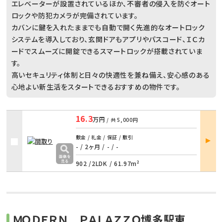
エレベーターが設置されているほか、不審者の侵入を防ぐオート
ロックや防犯カメラが完備されています。
カバンに鍵を入れたままでも自動で開く先進的なオートロック
システムを導入しており、玄関ドアもアプリやパスコード、ＩＣカ
ードでスムーズに開錠できるスマートロックが搭載されていま
す。
高いセキュリティ体制と日々の快適性を兼ね備え、安心感のある
心地よい新生活をスタートできるおすすめの物件です。
16.3
万円
/ 共
5,000円
部屋
敷金 / 礼金 / 保証 / 敷引
詳細
- / 2ヶ月
/
- / -
902 /
2LDK
/
61.97m²
ＭＯＤＥＲＮ ＰＡＬＡＺＺＯ博多駅東