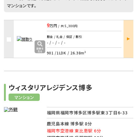
マンションです。
9
万円
/ 共
5,300円
部屋
敷金 / 礼金 / 保証 / 敷引
詳細
- / -
/
- / -
901 /
1LDK
/
26.38m²
ウィスタリアレジデンス博多
マンション
福岡県福岡市博多区博多駅東３丁目6-33
鹿児島本線 博多駅 8分
福岡市空港線 東比恵駅 6分