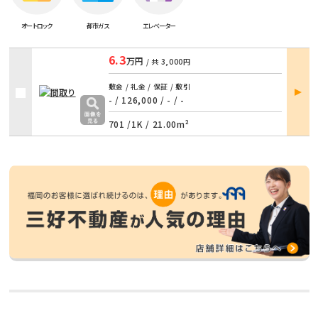
オートロック
都市ガス
エレベーター
6.3
万円
/ 共
3,000円
部屋
敷金 / 礼金 / 保証 / 敷引
詳細
- / 126,000
/
- / -
701 /
1K
/
21.00m²