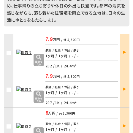
め、仕事帰りの立ち寄りや休日の外出も快適です。都市の活気を
感じながらも、落ち着いた住環境を両立できる立地は、日々の生
活にゆとりをもたらします。
7.9
万円
/ 共
5,300円
部屋
敷金 / 礼金 / 保証 / 敷引
詳細
1ヶ月 / 1ヶ月
/
- / -
202 /
1K
/
24.4m²
7.9
万円
/ 共
5,300円
部屋
敷金 / 礼金 / 保証 / 敷引
詳細
1ヶ月 / 1ヶ月
/
- / -
207 /
1K
/
24.4m²
8
万円
/ 共
5,300円
部屋
敷金 / 礼金 / 保証 / 敷引
詳細
1ヶ月 / 1ヶ月
/
- / -