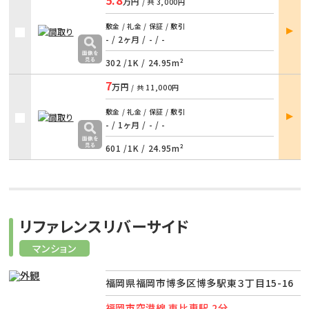
万円
/ 共
3,000円
部屋
敷金 / 礼金 / 保証 / 敷引
詳細
- / 2ヶ月
/
- / -
302 /
1K
/
24.95m²
7
万円
/ 共
11,000円
部屋
敷金 / 礼金 / 保証 / 敷引
詳細
- / 1ヶ月
/
- / -
601 /
1K
/
24.95m²
リファレンスリバーサイド
マンション
福岡県福岡市博多区博多駅東３丁目15-16
福岡市空港線 東比恵駅 2分