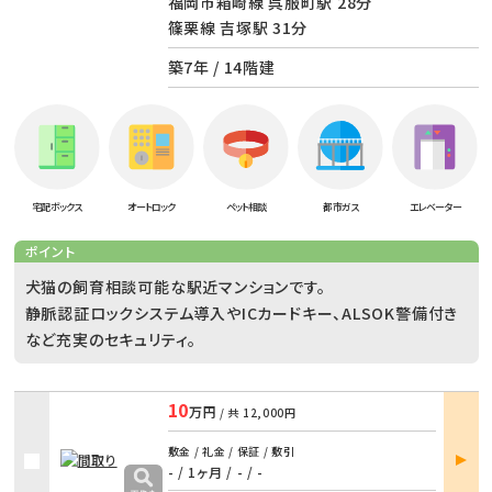
福岡市箱崎線 呉服町駅 28分
篠栗線 吉塚駅 31分
築7年 / 14階建
宅配ボックス
オートロック
ペット相談
都市ガス
エレベーター
ポイント
犬猫の飼育相談可能な駅近マンションです。
静脈認証ロックシステム導入やICカードキー、ALSOK警備付き
など充実のセキュリティ。
10
万円
/ 共
12,000円
部屋
敷金 / 礼金 / 保証 / 敷引
詳細
- / 1ヶ月
/
- / -