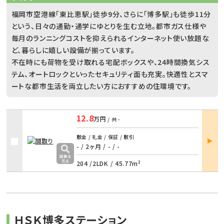
福岡市空港線「東比恵駅」徒歩9分、さらに「博多駅」も徒歩11分
という、日々の通勤・通学にゆとりを生む立地。都市ガス仕様や
毎月のランニングコストを抑えられるインターネット使い放題な
ど、暮らしに嬉しい設備が揃っています。
不在時にも荷物を受け取れる宅配ボックスや、24時間換気シス
テム、オートロックといったセキュリティ面も充実。快適性とスマ
ートな都市生活を両立したい方におすすめの住環境です。
12.8
万円
/ 共
-
部屋
敷金 / 礼金 / 保証 / 敷引
詳細
- / 2ヶ月
/
- / -
204 /
2LDK
/
45.77m²
ＨＳＫ博多ステーション