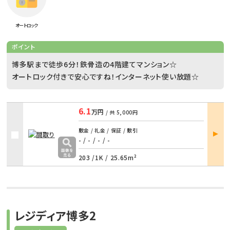
オートロック
ポイント
博多駅まで徒歩6分！鉄骨造の4階建てマンション☆
オートロック付きで安心ですね！インターネット使い放題☆
6.1
万円
/ 共
5,000円
部屋
敷金 / 礼金 / 保証 / 敷引
詳細
- / -
/
- / -
203 /
1K
/
25.65m²
レジディア博多2