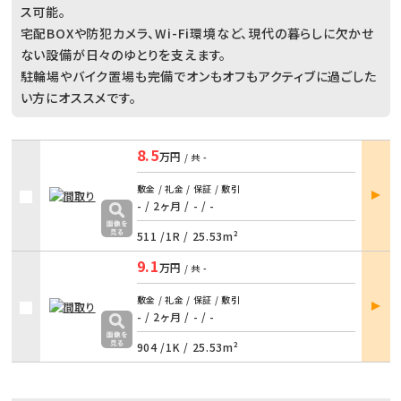
ス可能。
宅配BOXや防犯カメラ、Wi-Fi環境など、現代の暮らしに欠かせ
ない設備が日々のゆとりを支えます。
駐輪場やバイク置場も完備でオンもオフもアクティブに過ごした
い方にオススメです。
8.5
万円
/ 共
-
部屋
敷金 / 礼金 / 保証 / 敷引
詳細
- / 2ヶ月
/
- / -
511 /
1R
/
25.53m²
9.1
万円
/ 共
-
部屋
敷金 / 礼金 / 保証 / 敷引
詳細
- / 2ヶ月
/
- / -
904 /
1K
/
25.53m²