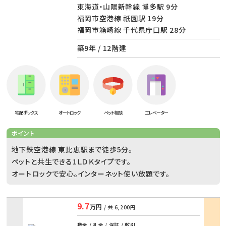
東海道・山陽新幹線 博多駅 9分
福岡市空港線 祇園駅 19分
福岡市箱崎線 千代県庁口駅 28分
築9年 / 12階建
宅配ボックス
オートロック
ペット相談
エレベーター
ポイント
地下鉄空港線 東比恵駅まで徒歩5分。
ペットと共生できる1ＬＤＫタイプです。
オートロックで安心。インターネット使い放題です。
9.7
万円
/ 共
6,200円
部屋
敷金 / 礼金 / 保証 / 敷引