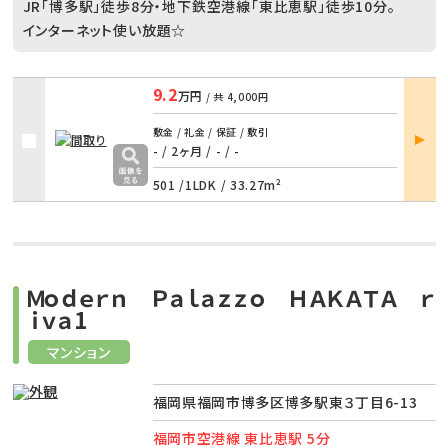
JR「博多駅」徒歩8分・地下鉄空港線「東比恵駅」徒歩10分。
インターネット使い放題☆
9.2
万円
/ 共
4,000円
部屋
敷金 / 礼金 / 保証 / 敷引
詳細
- / 2ヶ月
/
- / -
501 /
1LDK
/
33.27m²
Ｍｏｄｅｒｎ Ｐａｌａｚｚｏ ＨＡＫＡＴＡ ｒ
ｉｖａ1
マンション
福岡県福岡市博多区博多駅東３丁目6-13
福岡市空港線 東比恵駅 5分