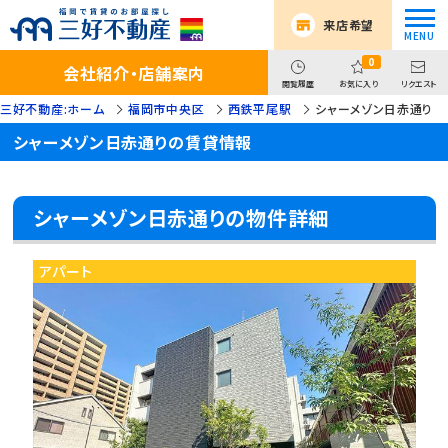
来店希望
0
会社紹介・店舗案内
閲覧履歴
お気に入り
リクエスト
三好不動産:ホーム
福岡市中央区
西鉄平尾駅
シャーメゾン日赤通り
シャーメゾン日赤通りの賃貸情報
シャーメゾン日赤通りの物件詳細
アパート