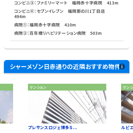
コンビニ③：ファミリーマート 福岡赤十字病院 413m
コンビニ④：セブンイレブン 福岡那の川1丁目店
494m
病院①：福岡赤十字病院 410m
病院②：百年橋リハビリテーション病院 503m
シャーメゾン日赤通りの近隣おすすめ物件
マンション
マン
プレサンスロジェ博多Ｓ...
ルピ