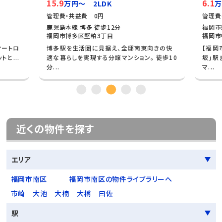
15.9
6.1
万円～ 2LDK
万
管理費・共益費 0円
管理費
鹿児島本線 博多 徒歩12分
福岡市
福岡市博多区堅粕3丁目
福岡市
オートロ
博多駅を生活圏に見据え、全邸南東向きの快
【福岡
と...
適な暮らしを実現する分譲マンション。 徒歩10
坂」駅
分...
マ...
近くの物件を探す
エリア
福岡市南区
福岡市南区の物件ライブラリーへ
市崎
大池
大楠
大橋
曰佐
駅