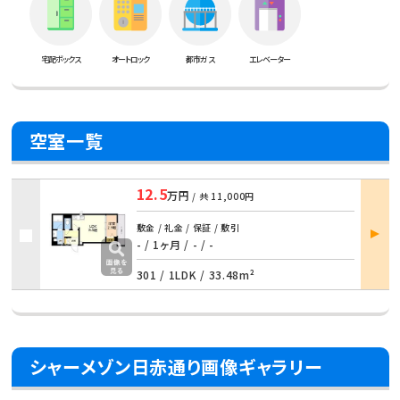
宅配ボックス
オートロック
都市ガス
エレベーター
空室一覧
12.5
万円
/ 共
11,000円
部屋
敷金 / 礼金 / 保証 / 敷引
詳細
- / 1ヶ月 / - / -
301 /
1LDK
/
33.48m²
シャーメゾン日赤通り画像ギャラリー