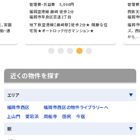
管理費・共益費 5,000円
管理費
福岡空港線 藤崎 徒歩2分
西鉄天
福岡市早良区百道2丁目
福岡市
え、宮園
地下鉄空港線【藤崎駅】徒歩2分★ 閑静な住
福岡市
勤・通
宅街★オートロック付きマンション★
ズ。 
から...
近くの物件を探す
エリア
福岡市西区
福岡市西区の物件ライブラリーへ
上山門
愛宕浜
周船寺
田尻
今宿
駅