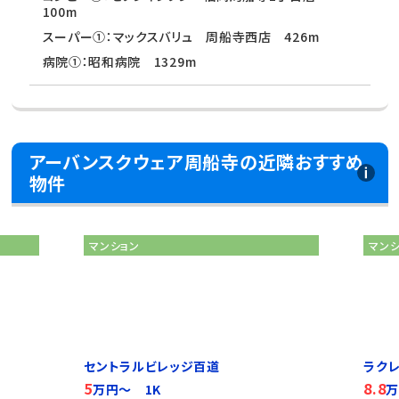
100m
スーパー①：マックスバリュ 周船寺西店 426m
病院①：昭和病院 1329m
アーバンスクウェア周船寺の近隣おすすめ
物件
マンション
マン
セントラルビレッジ百道
ラク
5
8.8
万円～ 1K
万