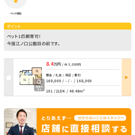
ペット相談
ポイント
ペット1匹飼育可！
今宿江ノ口公園目の前です。
8.4
万円
/ 共
5,000円
部屋
敷金 / 礼金 / 保証 / 敷引
詳細
168,000 / -
/
- / 168,000
101 /
2LDK
/
48.48m²