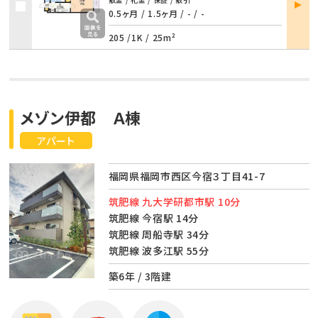
詳細
0.5ヶ月 / 1.5ヶ月
/
- / -
205 /
1K
/
25m²
メゾン伊都 Ａ棟
アパート
福岡県福岡市西区今宿３丁目41-7
筑肥線 九大学研都市駅 10分
筑肥線 今宿駅 14分
筑肥線 周船寺駅 34分
筑肥線 波多江駅 55分
築6年 / 3階建