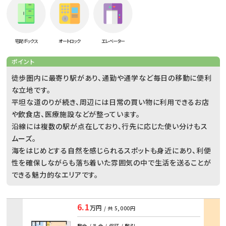
宅配ボックス
オートロック
エレベーター
ポイント
徒歩圏内に最寄り駅があり、通勤や通学など毎日の移動に便利
な立地です。
平坦な道のりが続き、周辺には日常の買い物に利用できるお店
や飲食店、医療施設などが整っています。
沿線には複数の駅が点在しており、行先に応じた使い分けもス
ムーズ。
海をはじめとする自然を感じられるスポットも身近にあり、利便
性を確保しながらも落ち着いた雰囲気の中で生活を送ることが
できる魅力的なエリアです。
6.1
万円
/ 共
5,000円
部屋
敷金 / 礼金 / 保証 / 敷引