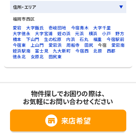
住所・エリア
福岡市西区
愛宕
大字飯氏
壱岐団地
今宿青木
大字千里
大字徳永
大字宮浦
姪の浜
元浜
横浜
小戸
野方
橋本
下山門
生の松原
内浜
石丸
福重
今宿駅前
今宿東
上山門
愛宕浜
周船寺
田尻
今宿
愛宕南
姪浜駅南
富士見
九大新町
今宿西
北原
西都
徳永北
女原北
田尻東
物件探しでお困りの際は、
お気軽にお問い合わせください
来店希望