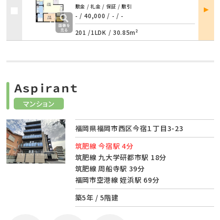
部屋
敷金 / 礼金 / 保証 / 敷引
詳細
- / 40,000
/
- / -
201 /
1LDK
/
30.85m²
Ａｓｐｉｒａｎｔ
マンション
福岡県福岡市西区今宿１丁目3-23
筑肥線 今宿駅 4分
筑肥線 九大学研都市駅 18分
筑肥線 周船寺駅 39分
福岡市空港線 姪浜駅 69分
築5年 / 5階建