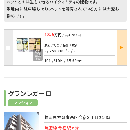
ペットとの共生もできるハイクオリティの建物です。
敷地内に駐車場もあり、ペットを飼育されている方には大変お
勧めです。
13.5
万円
/ 共
4,900円
部屋
敷金 / 礼金 / 保証 / 敷引
詳細
- / 250,000
/
- / -
101 /
3LDK
/
85.69m²
グランレガーロ
マンション
福岡県福岡市西区今宿３丁目22-35
筑肥線 今宿駅 6分