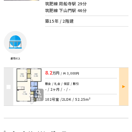
筑肥線 周船寺駅 29分
筑肥線 下山門駅 46分
築15年 / 2階建
都市ガス
8.2
万円
/ 共
3,000円
敷金 / 礼金 / 保証 / 敷引
部屋
- / 2ヶ月
/
- / -
詳細
102号室 /
2LDK
/
52.25m²