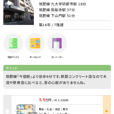
筑肥線 九大学研都市駅 16分
筑肥線 周船寺駅 37分
筑肥線 下山門駅 51分
築16年 / 7階建
宅配ボックス
オートロック
エレベーター
ポイント
筑肥線「今宿駅」より徒歩6分です。鉄筋コンクリート造なので木
造や鉄骨造に比べると、音の心配がありませんね。
5.9
万円
/ 共
3,000円
部屋
敷金 / 礼金 / 保証 / 敷引
2ヶ月 / -
/
- / 2ヶ月