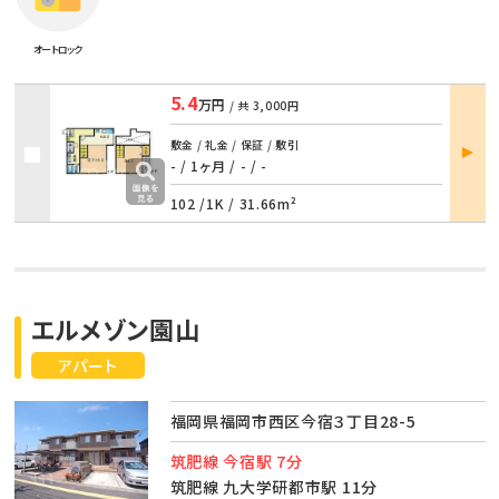
オートロック
5.4
万円
/ 共
3,000円
部屋
敷金 / 礼金 / 保証 / 敷引
詳細
- / 1ヶ月
/
- / -
102 /
1K
/
31.66m²
エルメゾン園山
アパート
福岡県福岡市西区今宿３丁目28-5
筑肥線 今宿駅 7分
筑肥線 九大学研都市駅 11分