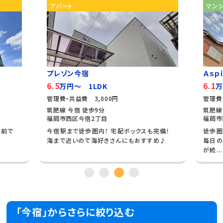
アパート
マン
プレゾン今宿
Ａｓｐ
6.5
6.1
万円～ 1LDK
万
管理費・共益費 3,000円
管理費
筑肥線 今宿 徒歩9分
筑肥線
福岡市西区今宿2丁目
福岡市
の前で
今宿駅まで徒歩圏内！ 宅配ボックスも完備！
徒歩圏
海まで近いので海好きさんにもおすすめ♪
毎日の
が続...
「今宿」からさらに絞り込む