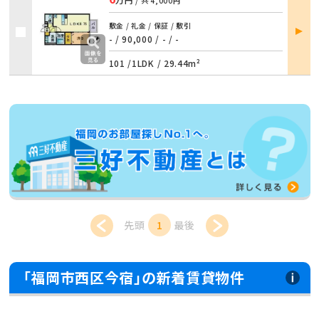
/ 共
4,000円
部屋
敷金 / 礼金 / 保証 / 敷引
詳細
- / 90,000
/
- / -
101 /
1LDK
/
29.44m²
先頭
1
最後
「福岡市西区今宿」の新着賃貸物件