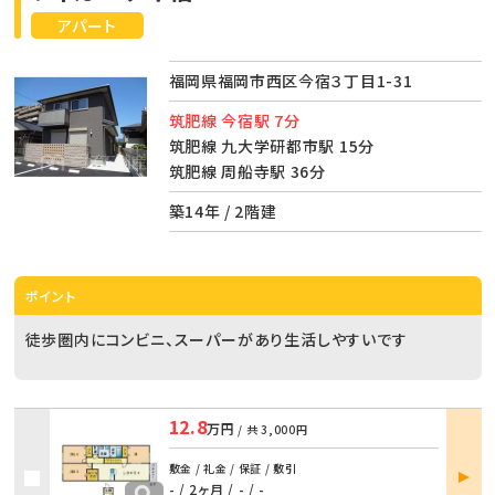
アパート
福岡県福岡市西区今宿３丁目1-31
筑肥線 今宿駅 7分
筑肥線 九大学研都市駅 15分
筑肥線 周船寺駅 36分
築14年 / 2階建
ポイント
徒歩圏内にコンビニ、スーパーがあり生活しやすいです
12.8
万円
/ 共
3,000円
部屋
敷金 / 礼金 / 保証 / 敷引
詳細
- / 2ヶ月
/
- / -