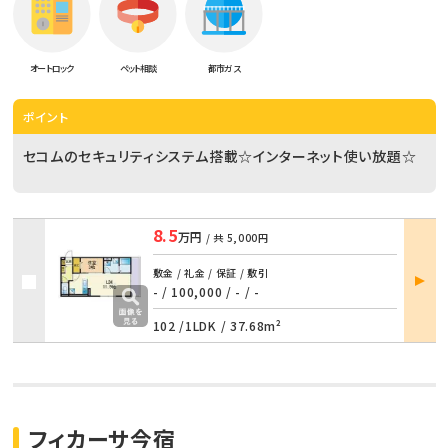
オートロック
ペット相談
都市ガス
ポイント
セコムのセキュリティシステム搭載☆インターネット使い放題☆
8.5
万円
/ 共
5,000円
部屋
敷金 / 礼金 / 保証 / 敷引
詳細
- / 100,000
/
- / -
102 /
1LDK
/
37.68m²
フィカーサ今宿