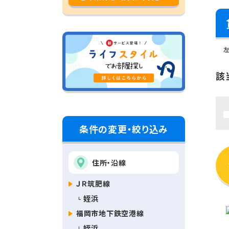
該
条件の変更・絞り込み
住所・沿線
ＪＲ筑肥線
姪浜
福岡市地下鉄空港線
姪浜