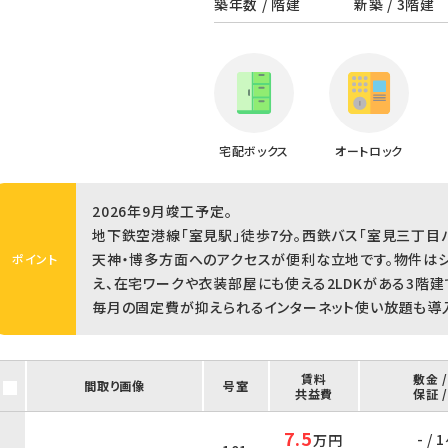
築年数 / 階建
新築 / 3階建
宅配ボックス
オートロック
2026年9月竣工予定。
地下鉄空港線「室見駅」徒歩7分。西鉄バス「室見三丁目バ
天神・博多方面へのアクセスが便利な立地です。物件はシ
ポイント
え、在宅ワークや衣装部屋にも使える2LDKがある3階建
毎月の固定費が抑えられるインターネット使い放題も導
賃料
敷金 
間取り画像
号室
共益費
保証 
7.5
- / 
万円