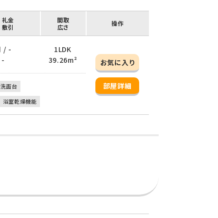
/ 礼金
間取
操作
/ 敷引
広さ
/ -
1LDK
 -
39.26m²
お気に入り
部屋詳細
立洗面台
浴室乾燥機能