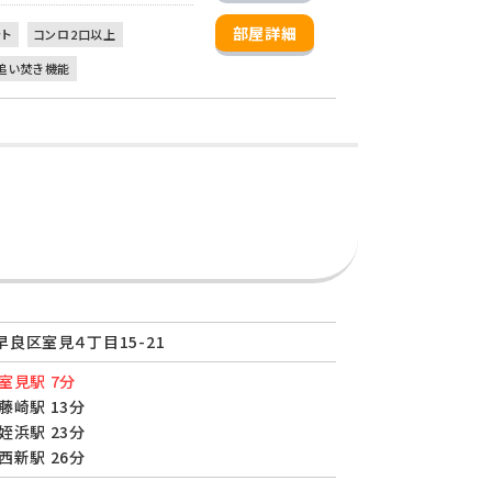
部屋詳細
ット
コンロ2口以上
追い焚き機能
良区室見４丁目15-21
室見駅 7分
藤崎駅 13分
姪浜駅 23分
西新駅 26分