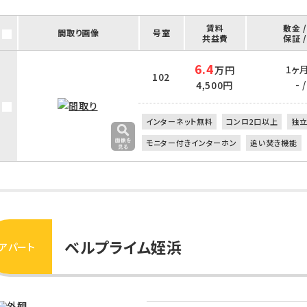
賃料
敷金 
間取り画像
号室
共益費
保証 
6.4
1ヶ月 
万円
102
- /
4,500円
インターネット無料
コンロ2口以上
独
モニター付きインターホン
追い焚き機能
ベルプライム姪浜
アパート