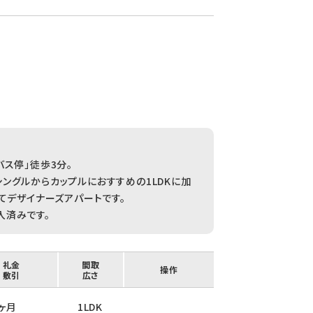
ス停」徒歩3分。
ングルからカップルにおすすめの1LDKに加
てデザイナーズアパートです。
入済みです。
/ 礼金
間取
操作
/ 敷引
広さ
1ヶ月
1LDK