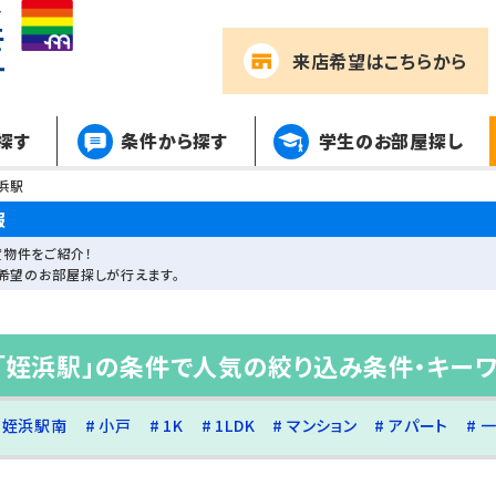
来店希望
はこちらから
探す
条件から探す
学生のお部屋探し
浜駅
報
物件をご紹介！
希望のお部屋探しが行えます。
「姪浜駅」の条件で人気の絞り込み条件・キー
姪浜駅南
小戸
1K
1LDK
マンション
アパート