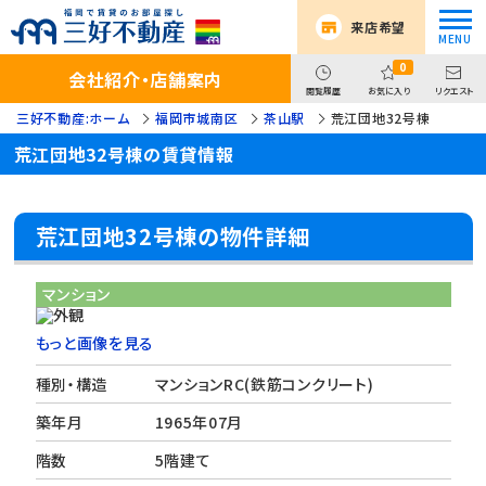
来店希望
0
会社紹介・店舗案内
閲覧履歴
お気に入り
リクエスト
三好不動産:ホーム
福岡市城南区
茶山駅
荒江団地32号棟
荒江団地32号棟の賃貸情報
荒江団地32号棟の物件詳細
マンション
もっと画像を見る
種別・構造
マンションRC(鉄筋コンクリート)
築年月
1965年07月
階数
5階建て