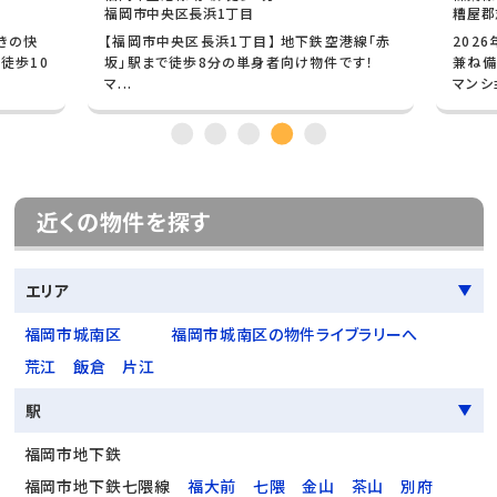
福岡市中央区長浜1丁目
糟屋郡
きの快
【福岡市中央区長浜1丁目】 地下鉄空港線「赤
202
徒歩10
坂」駅まで徒歩8分の単身者向け物件です！
兼ね備
マ...
マンショ
近くの物件を探す
エリア
福岡市城南区
福岡市城南区の物件ライブラリーへ
荒江
飯倉
片江
駅
福岡市地下鉄
福岡市地下鉄七隈線
福大前
七隈
金山
茶山
別府