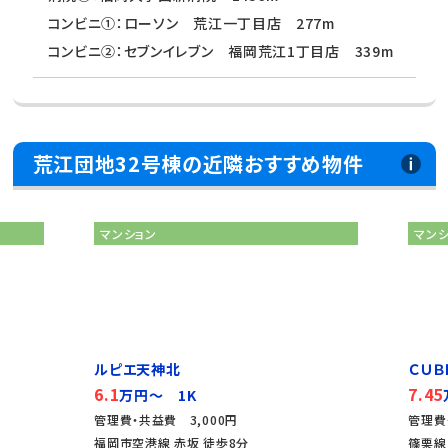
コンビニ①：ローソン 荒江一丁目店 277m
コンビニ②：セブンイレブン 福岡荒江1丁目店 339m
荒江団地32号棟の近隣おすすめ物件
マンション
マン
ルピエ天神北
ＣＵＢ
6.1
7.45
万円～ 1K
管理費・共益費 3,000円
管理費
福岡市空港線 赤坂 徒歩8分
篠栗線