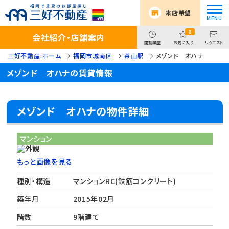
来店希望
0
会社紹介・店舗案内
閲覧履歴
お気に入り
リクエスト
三好不動産:ホーム
福岡市城南区
茶山駅
メゾンド オハナ
メゾンド オハナの賃貸情報
メゾンド オハナの物件詳細
マンション
もっと画像を見る
種別・構造
マンションRC(鉄筋コンクリート)
築年月
2015年02月
階数
9階建て