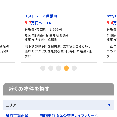
エストレーア呉服町
ｓｔｙ
5.2
5.4
万円～ 1K
万
管理費・共益費 3,000円
管理費
福岡市箱崎線 呉服町 徒歩3分
筑肥線
福岡市博多区中呉服町
福岡市
隈線の
地下鉄箱崎線「呉服町駅」まで徒歩2分という
下山門
。西鉄
優れたアクセス性を誇る立地。毎日の通勤・通
てのア
学は...
り、...
近くの物件を探す
エリア
福岡市城南区
福岡市城南区の物件ライブラリーへ