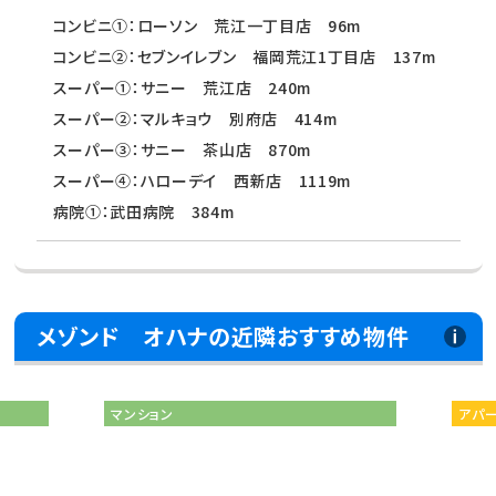
コンビニ①：ローソン 荒江一丁目店 96m
コンビニ②：セブンイレブン 福岡荒江1丁目店 137m
スーパー①：サニー 荒江店 240m
スーパー②：マルキョウ 別府店 414m
スーパー③：サニー 茶山店 870m
スーパー④：ハローデイ 西新店 1119m
病院①：武田病院 384m
メゾンド オハナの近隣おすすめ物件
マンション
アパ