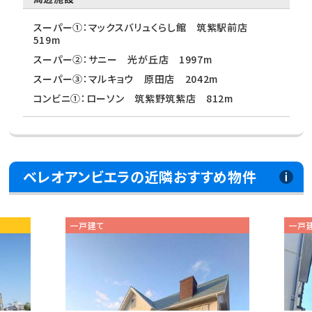
スーパー①：マックスバリュくらし館 筑紫駅前店
519m
スーパー②：サニー 光が丘店 1997m
スーパー③：マルキョウ 原田店 2042m
コンビニ①：ローソン 筑紫野筑紫店 812m
ベレオアンビエラの近隣おすすめ物件
一戸建て
一戸