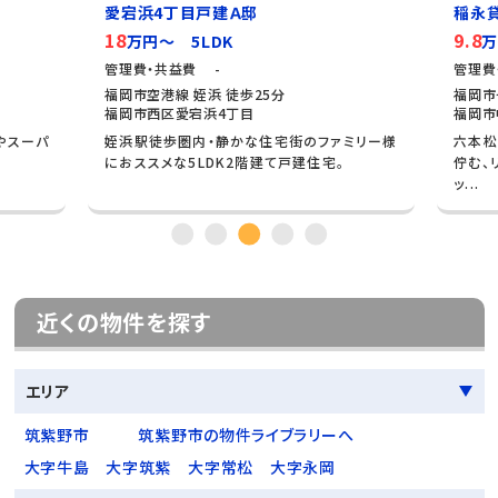
愛宕浜4丁目戸建Ａ邸
稲永
18
9.8
万円～ 5LDK
万
管理費・共益費 -
管理費
福岡市空港線 姪浜 徒歩25分
福岡市
福岡市西区愛宕浜4丁目
福岡市
ニやスーパ
姪浜駅徒歩圏内・静かな住宅街のファミリー様
六本松
におススメな5LDK2階建て戸建住宅。
佇む、
ッ...
近くの物件を探す
エリア
筑紫野市
筑紫野市の物件ライブラリーへ
大字牛島
大字筑紫
大字常松
大字永岡