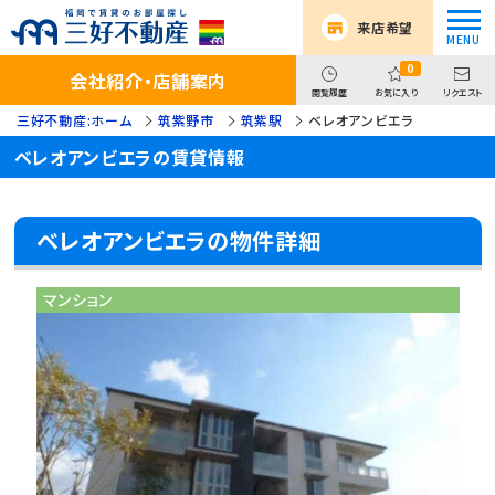
来店希望
0
会社紹介・店舗案内
閲覧履歴
お気に入り
リクエスト
三好不動産:ホーム
筑紫野市
筑紫駅
ベレオアンビエラ
ベレオアンビエラの賃貸情報
ベレオアンビエラの物件詳細
マンション