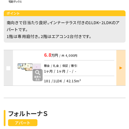
宅配ボックス
ポイント
南向きで日当たり良好。インナーテラス付きの1LDK・2LDKのア
パートです。
1階は専用庭付き。2階はエアコン2台付きです。
6.8
万円
/ 共
4,000円
部屋
敷金 / 礼金 / 保証 / 敷引
詳細
1ヶ月 / 1ヶ月
/
- / -
101 /
1LDK
/
42.15m²
フォルトーナＳ
アパート