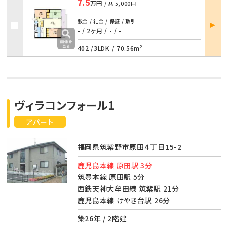
7.5
万円
/ 共
5,000円
部屋
敷金 / 礼金 / 保証 / 敷引
詳細
- / 2ヶ月
/
- / -
402 /
3LDK
/
70.56m²
ヴィラコンフォール1
アパート
福岡県筑紫野市原田４丁目15-2
鹿児島本線 原田駅 3分
筑豊本線 原田駅 5分
西鉄天神大牟田線 筑紫駅 21分
鹿児島本線 けやき台駅 26分
築26年 / 2階建