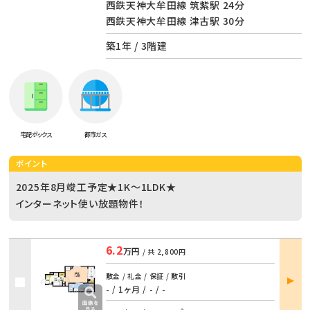
西鉄天神大牟田線 筑紫駅 24分
西鉄天神大牟田線 津古駅 30分
築1年 / 3階建
宅配ボックス
都市ガス
ポイント
2025年8月竣工予定★1K～1LDK★
インターネット使い放題物件！
6.2
万円
/ 共
2,800円
部屋
敷金 / 礼金 / 保証 / 敷引
詳細
- / 1ヶ月
/
- / -