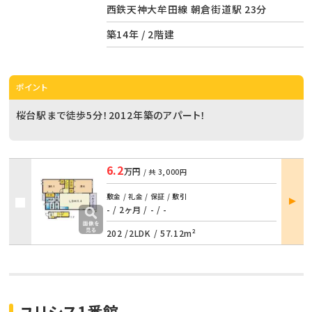
西鉄天神大牟田線 朝倉街道駅 23分
築14年 / 2階建
ポイント
桜台駅まで徒歩5分！2012年築のアパート！
6.2
万円
/ 共
3,000円
部屋
敷金 / 礼金 / 保証 / 敷引
詳細
- / 2ヶ月
/
- / -
202 /
2LDK
/
57.12m²
ユリシス1番館