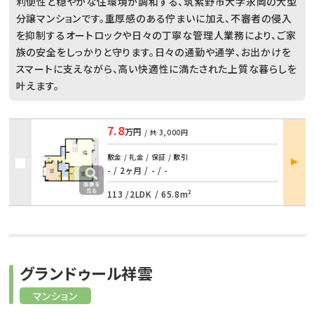
利便性と穏やかな住環境が調和する、筑紫野市大字永岡の大型
分譲マンションです。重厚感のある佇まいに加え、不審者の侵入
を抑制するオートロックや日々の丁寧な管理人業務により、ご家
族の安全をしっかりと守ります。日々の通勤や通学、お出かけを
スマートに支えながら、高い快適性に満たされた上質な暮らしを
叶えます。
7.8
万円
/ 共
3,000円
部屋
敷金 / 礼金 / 保証 / 敷引
詳細
- / 2ヶ月
/
- / -
113 /
2LDK
/
65.8m²
グランドゥール祥雲
マンション