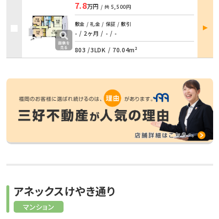
7.8
万円
/ 共
5,500円
部屋
敷金 / 礼金 / 保証 / 敷引
詳細
- / 2ヶ月
/
- / -
803 /
3LDK
/
70.04m²
アネックスけやき通り
マンション