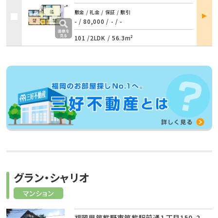
部屋
敷金 / 礼金 / 保証 / 敷引
詳細
- / 80,000
/
- / -
101 /
2LDK
/
56.3m²
グラン・シャリオ
マンション
福岡県筑紫野市筑紫駅前通１丁目150-2