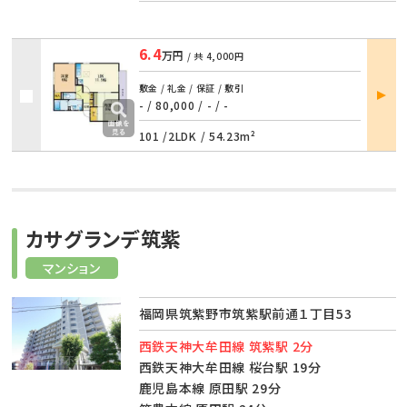
6.4
万円
/ 共
4,000円
部屋
敷金 / 礼金 / 保証 / 敷引
詳細
- / 80,000
/
- / -
101 /
2LDK
/
54.23m²
カサグランデ筑紫
マンション
福岡県筑紫野市筑紫駅前通１丁目53
西鉄天神大牟田線 筑紫駅 2分
西鉄天神大牟田線 桜台駅 19分
鹿児島本線 原田駅 29分