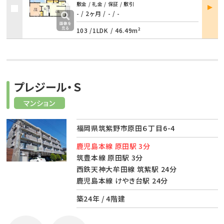
部屋
敷金 / 礼金 / 保証 / 敷引
詳細
- / 2ヶ月
/
- / -
103 /
1LDK
/
46.49m²
プレジール・Ｓ
マンション
福岡県筑紫野市原田６丁目6-4
鹿児島本線 原田駅 3分
筑豊本線 原田駅 3分
西鉄天神大牟田線 筑紫駅 24分
鹿児島本線 けやき台駅 24分
築24年 / 4階建