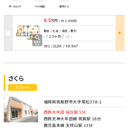
オートロック
ペット相談
都市ガス
8.5
万円
/ 共
3,000円
部屋
敷金 / 礼金 / 保証 / 敷引
詳細
- / 2.5ヶ月
/
- / -
301 /
2LDK
/
58.9m²
さくら
アパート
福岡県筑紫野市大字常松378-1
西鉄大牟田 桜台駅 5分
西鉄天神大牟田線 筑紫駅 16分
鹿児島本線 天拝山駅 23分