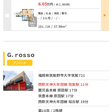
6.05
万円
/ 共
2,900円
部屋
敷金 / 礼金 / 保証 / 敷引
詳細
- / 2ヶ月
/
- / -
101 /
1K
/
37.98m²
Ｇ．ｒｏｓｓｏ
アパート
福岡県筑紫野市大字筑紫721
西鉄天神大牟田線 筑紫駅 11分
鹿児島本線 原田駅 17分
筑豊本線 原田駅 17分
西鉄天神大牟田線 桜台駅 19分
築10年 / 2階建