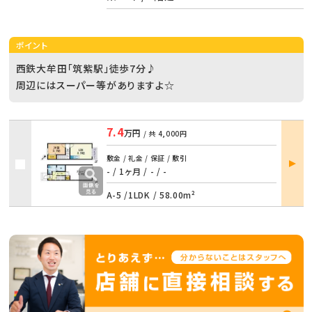
ポイント
西鉄大牟田「筑紫駅」徒歩7分♪
周辺にはスーパー等がありますよ☆
7.4
万円
/ 共
4,000円
部屋
敷金 / 礼金 / 保証 / 敷引
詳細
- / 1ヶ月
/
- / -
A-5 /
1LDK
/
58.00m²