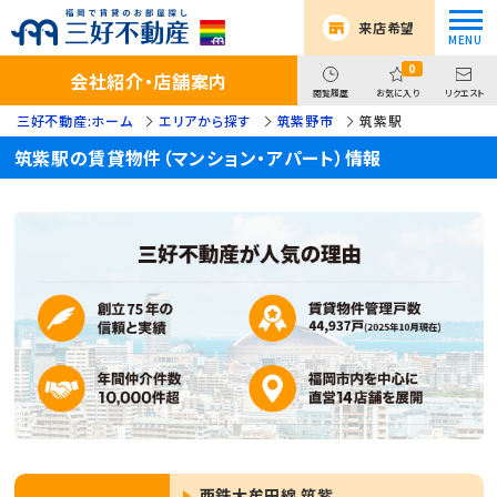
来店希望
0
会社紹介・店舗案内
閲覧履歴
お気に入り
リクエスト
三好不動産:ホーム
エリアから探す
筑紫野市
筑紫駅
筑紫駅の賃貸物件（マンション・アパート）情報
西鉄大牟田線 筑紫