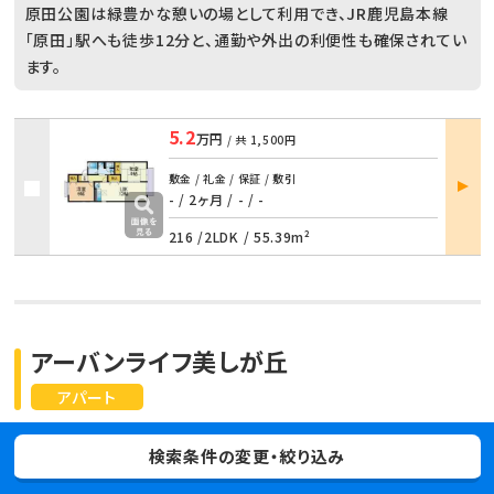
原田公園は緑豊かな憩いの場として利用でき、JR鹿児島本線
「原田」駅へも徒歩12分と、通勤や外出の利便性も確保されてい
ます。
5.2
万円
/ 共
1,500円
部屋
敷金 / 礼金 / 保証 / 敷引
詳細
- / 2ヶ月
/
- / -
216 /
2LDK
/
55.39m²
アーバンライフ美しが丘
アパート
福岡県筑紫野市美しが丘北３丁目11-6
検索条件の変更・絞り込み
鹿児島本線 原田駅 7分