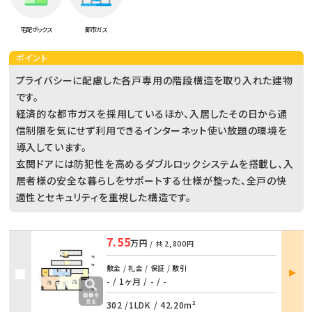
宅配ボックス
都市ガス
ポイント
プライバシーに配慮した各戸専用の階段構造を取り入れた建物
です。
経済的な都市ガスを採用しているほか、入居したその日から通
信制限を気にせず利用できるインターネット使い放題の環境を
導入しています。
玄関ドアには防犯性を高めるダブルロックシステムを搭載し、入
居者様の安全な暮らしをサポートする仕様が整った、全戸の快
適性とセキュリティを重視した構造です。
7.55
万円
/ 共
2,800円
部屋
敷金 / 礼金 / 保証 / 敷引
詳細
- / 1ヶ月
/
- / -
302 /
1LDK
/
42.20m²