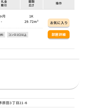
/ 礼金
間取
操作
/ 敷引
広さ
 1ヶ月
1K
 -
29.72m²
お気に入り
部屋詳細
無料
コンロ2口以上
原田３丁目21-6