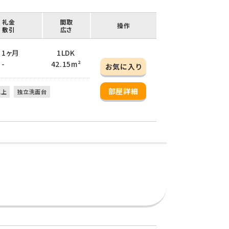
/ 礼金
間取
操作
/ 敷引
広さ
/ 1ヶ月
1LDK
 -
42.15m²
お気に入り
部屋詳細
以上
独立洗面台