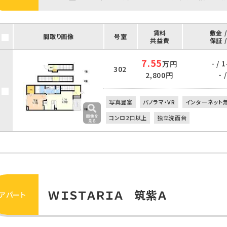
賃料
敷金 
間取り画像
号室
共益費
保証 
7.55
- /
万円
302
- /
2,800円
写真豊富
パノラマ・VR
インターネット
コンロ2口以上
独立洗面台
ＷＩＳＴＡＲＩＡ 筑紫Ａ
アパート