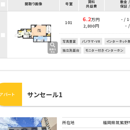
賃料
敷金 
間取り画像
号室
共益費
保証 
6.2
- /
万円
101
- /
2,800円
写真豊富
パノラマ・VR
インターネット
独立洗面台
モニター付きインターホン
サンセール1
アパート
所在地
福岡県筑紫野市