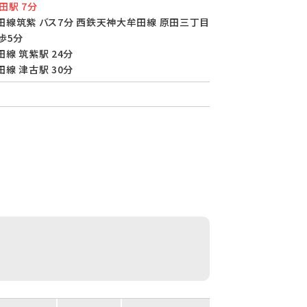
田駅 7分
線筑紫 バス7分 西鉄天神大牟田線 原田三丁目
歩5分
線 筑紫駅 24分
線 津古駅 30分