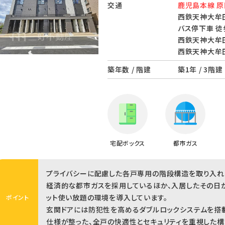
交通
鹿児島本線 原
西鉄天神大牟田
バス停下車 徒
西鉄天神大牟田
西鉄天神大牟田
築年数 / 階建
築1年 / 3階建
宅配ボックス
都市ガス
プライバシーに配慮した各戸専用の階段構造を取り入れ
経済的な都市ガスを採用しているほか、入居したその日
ット使い放題の環境を導入しています。
ポイント
玄関ドアには防犯性を高めるダブルロックシステムを搭
仕様が整った、全戸の快適性とセキュリティを重視した構