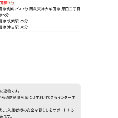
田駅 7分
線筑紫 バス7分 西鉄天神大牟田線 原田三丁目
歩5分
線 筑紫駅 25分
線 津古駅 30分
た建物です。
から通信制限を気にせず利用できるインターネ
載し、入居者様の安全な暮らしをサポートする
造です。