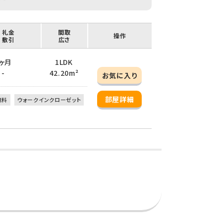
/ 礼金
間取
操作
/ 敷引
広さ
 1ヶ月
1LDK
 -
42.20m²
お気に入り
部屋詳細
無料
ウォークインクローゼット