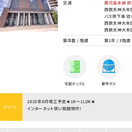
交通
鹿児島本線 原
西鉄天神大牟田
バス停下車 徒
西鉄天神大牟田
西鉄天神大牟田
築年数 / 階建
築1年 / 3階建
宅配ボックス
都市ガス
2025年8月竣工予定★1K～1LDK★
ポイント
インターネット使い放題物件！