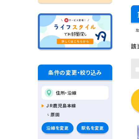
該
条件の変更・絞り込み
住所・沿線
ＪＲ鹿児島本線
原田
沿線を変更
駅名を変更