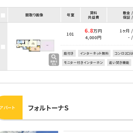
賃料
敷金 
間取り画像
号室
共益費
保証 
6.8
1ヶ月 
万円
101
- /
4,000円
庭付き
インターネット無料
コンロ2口
モニター付きインターホン
追い焚き機能
フォルトーナＳ
アパート