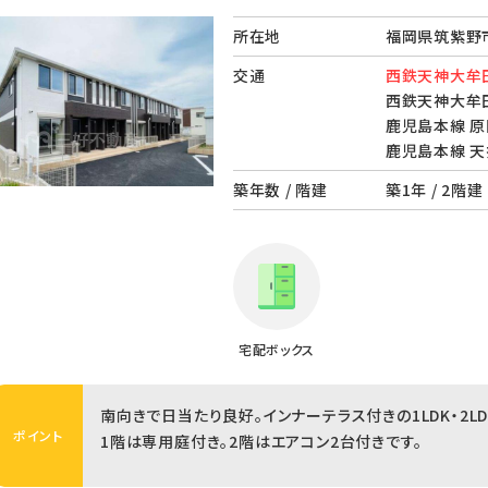
所在地
福岡県筑紫野市
交通
西鉄天神大牟田
西鉄天神大牟田
鹿児島本線 原
鹿児島本線 天
築年数 / 階建
築1年 / 2階建
宅配ボックス
南向きで日当たり良好。インナーテラス付きの1LDK・2L
ポイント
1階は専用庭付き。2階はエアコン2台付きです。