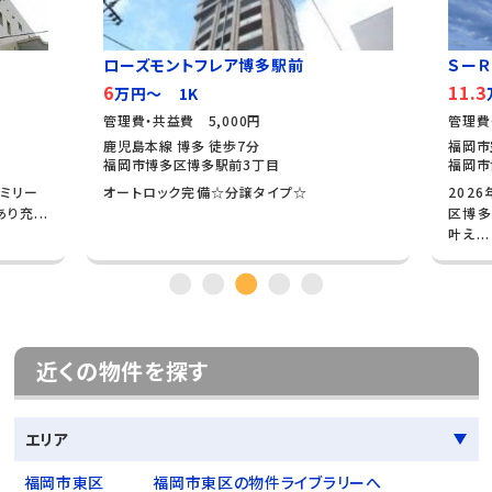
ローズモントフレア博多駅前
ＳーＲ
6
11.3
万円～ 1K
管理費・共益費 5,000円
管理費
鹿児島本線 博多 徒歩7分
福岡市
福岡市博多区博多駅前3丁目
福岡市
ァミリー
オートロック完備☆分譲タイプ☆
202
り充...
区博多
叶え...
近くの物件を探す
エリア
福岡市東区
福岡市東区の物件ライブラリーへ