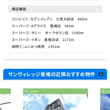
周辺施設
コンビニ①：セブンイレブン 九産大前店 665m
スーパー①：Aプライス 香椎店 564m
スーパー②：サニー オークタウン店 1540m
スーパー③：イオン 香椎浜店 2172m
病院①：ふくみつ病院 1452m
サンヴィレッジ香椎の近隣おすすめ物件
マンション
マン