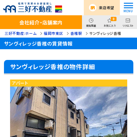
来店希望
0
会社紹介・店舗案内
閲覧履歴
お気に入り
リクエスト
三好不動産:ホーム
福岡市東区
香椎駅
サンヴィレッジ香椎
サンヴィレッジ香椎の賃貸情報
サンヴィレッジ香椎の物件詳細
アパート