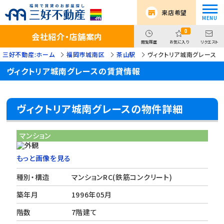
来店希望
0
会社紹介・店舗案内
閲覧履歴
お気に入り
リクエスト
三好不動産:ホーム
福岡市城南区
茶山駅
ヴィクトリア城南グレース
ヴィクトリア城南グレースの賃貸情報
ヴィクトリア城南グレースの物件詳細
マンション
もっと画像を見る
種別・構造
マンションRC(鉄筋コンクリート)
築年月
1996年05月
階数
7階建て