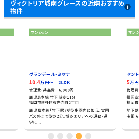
ヴィクトリア城南グレースの近隣おすすめ
物件
マンション
マン
グランデール・ミマナ
セン
10.4
5
万円～ 2LDK
万円
管理費・共益費 6,000円
管理費
鹿児島本線 竹下 徒歩11分
福岡空
福岡市博多区東光寺町2丁目
福岡市
鹿児島本線「竹下駅」が徒歩圏内に加え、宮園
地下鉄
バス停まで徒歩2分。博多エリアへの通勤・通
宅街★
学に...