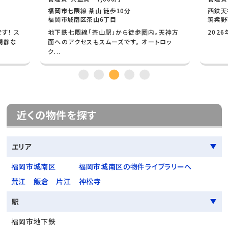
福岡市七隈線 茶山 徒歩10分
西鉄天
福岡市城南区茶山6丁目
筑紫野
す！ ス
地下鉄七隈線「茶山駅」から徒歩圏内。天神方
202
閑静な
面へのアクセスもスムーズです。 オートロッ
ク...
近くの物件を探す
エリア
福岡市城南区
福岡市城南区の物件ライブラリーへ
荒江
飯倉
片江
神松寺
駅
福岡市地下鉄