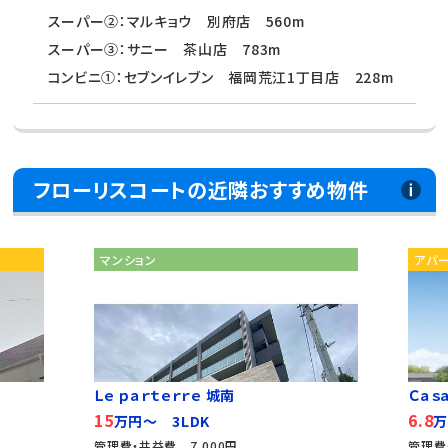
スーパー②：マルキョウ 別府店 560m
スーパー③：サニー 茶山店 783m
コンビニ①：セブンイレブン 福岡荒江1丁目店 228m
フローリスコートの近隣おすすめ物件
マンション
アパ
Ｌｅ ｐａｒｔｅｒｒｅ 城南
Ｃａｓａ
15
6.8
万円～ 3LDK
万
管理費・共益費 7,000円
管理費