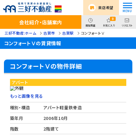
来店希望
0
会社紹介・店舗案内
閲覧履歴
お気に入り
リクエスト
三好不動産:ホーム
古賀市
古賀駅
コンフォートⅤ
コンフォートⅤの賃貸情報
コンフォートⅤの物件詳細
アパート
もっと画像を見る
種別・構造
アパート軽量鉄骨造
築年月
2006年10月
階数
2階建て