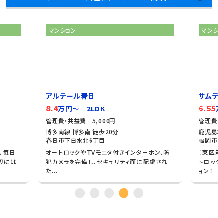
マンション
マン
アルテール春日
サム
8.4
6.55
万円～ 2LDK
管理費・共益費 5,000円
管理費
博多南線 博多南 徒歩20分
鹿児島
春日市下白水北6丁目
福岡市
、毎日
オートロックやTVモニタ付きインターホン、防
【東区
辺には
犯カメラを完備し、セキュリティ面に配慮され
トロッ
た...
ョン！