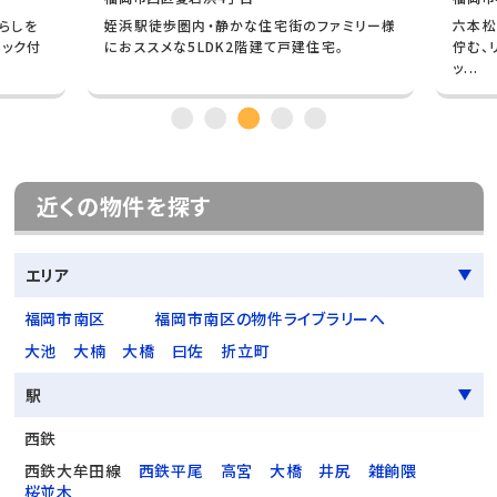
暮らしを
姪浜駅徒歩圏内・静かな住宅街のファミリー様
六本松
ロック付
におススメな5LDK2階建て戸建住宅。
佇む、
ッ...
近くの物件を探す
エリア
福岡市南区
福岡市南区の物件ライブラリーへ
大池
大楠
大橋
曰佐
折立町
駅
西鉄
西鉄大牟田線
西鉄平尾
高宮
大橋
井尻
雑餉隈
桜並木