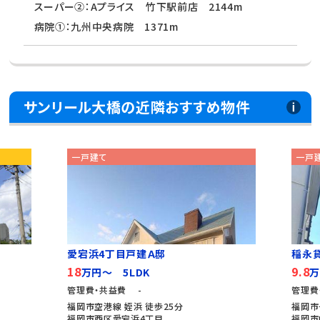
スーパー②：Aプライス 竹下駅前店 2144m
病院①：九州中央病院 1371m
サンリール大橋の近隣おすすめ物件
一戸建て
一戸
愛宕浜4丁目戸建Ａ邸
稲永
18
9.8
万円～ 5LDK
万
管理費・共益費 -
管理費
福岡市空港線 姪浜 徒歩25分
福岡市
福岡市西区愛宕浜4丁目
福岡市