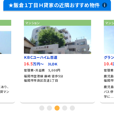
★飯倉１丁目Ｈ貸家の近隣おすすめ物件
マンション
マン
ＫＢＣユーハイム百道
グラン
16.5
10.4
万円～ 3LDK
管理費・共益費 5,000円
管理費
福岡市空港線 藤崎 徒歩5分
鹿児島
福岡市早良区百道1丁目
福岡市
あり、
鹿児島
貸マン
バス停
学に...