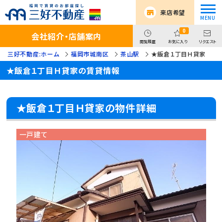
来店希望
0
会社紹介・店舗案内
閲覧履歴
お気に入り
リクエスト
三好不動産:ホーム
福岡市城南区
茶山駅
★飯倉１丁目Ｈ貸家
★飯倉１丁目Ｈ貸家の賃貸情報
★飯倉１丁目Ｈ貸家の物件詳細
一戸建て