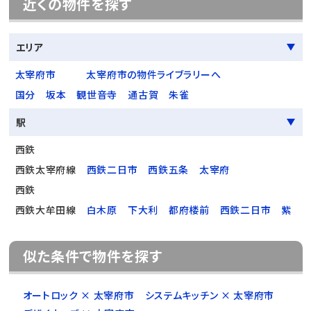
近くの物件を探す
エリア
太宰府市
太宰府市の物件ライブラリーへ
国分
坂本
観世音寺
通古賀
朱雀
駅
西鉄
西鉄太宰府線
西鉄二日市
西鉄五条
太宰府
西鉄
西鉄大牟田線
白木原
下大利
都府楼前
西鉄二日市
紫
似た条件で物件を探す
オートロック × 太宰府市
システムキッチン × 太宰府市