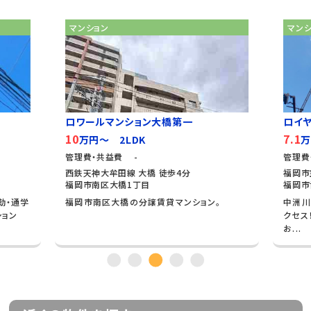
マンション
マン
ロワールマンション大橋第一
ロイ
10
7.1
万円～ 2LDK
万
管理費・共益費 -
管理費
西鉄天神大牟田線 大橋 徒歩4分
福岡市
福岡市南区大橋1丁目
福岡市
勤・通学
福岡市南区大橋の分譲賃貸マンション。
中洲川
ション
クセス
お...