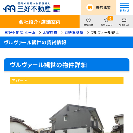
来店希望
0
会社紹介・店舗案内
閲覧履歴
お気に入り
リクエスト
三好不動産:ホーム
太宰府市
西鉄五条駅
ヴルヴァール観世
ヴルヴァール観世の賃貸情報
ヴルヴァール観世の物件詳細
アパート