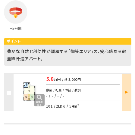
ペット相談
ポイント
豊かな自然と利便性が調和する「御笠エリア」の、安心感ある軽
量鉄骨造アパート。
5.8
万円
/ 共
3,000円
部屋
敷金 / 礼金 / 保証 / 敷引
詳細
- / -
/
- / -
101 /
2LDK
/
54m²