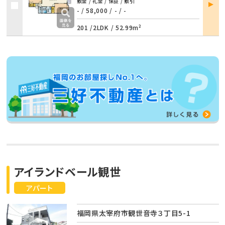
部屋
敷金 / 礼金 / 保証 / 敷引
詳細
- / 58,000
/
- / -
201 /
2LDK
/
52.99m²
アイランドベール観世
アパート
福岡県太宰府市観世音寺３丁目5-1