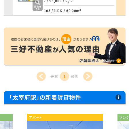
詳細
- / 55,000
/
- / -
105 /
2LDK
/
60.00m²
先頭
1
最後
「太宰府駅」の新着賃貸物件
マンション
アパ