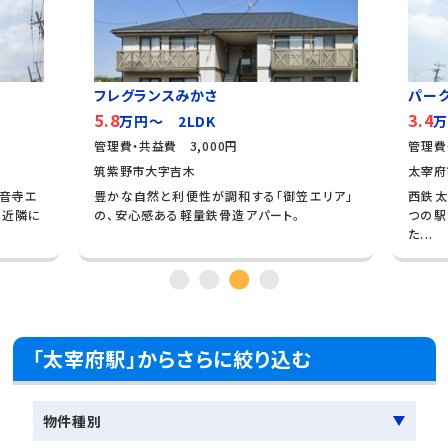
パークコート太宰府
アイ
3.4
5.5
万円～ 1K
万
管理費・共益費 5,000円
管理費
太宰府市石坂1丁目
太宰府
エリア」
西鉄太宰府線「太宰府」駅、「西鉄五条」駅と、2
西鉄天
つの駅が利用可能な、暮らしやすさに恵まれ
分の場
た...
れた立.
「太宰府駅」からさらに絞り込む
物件種別