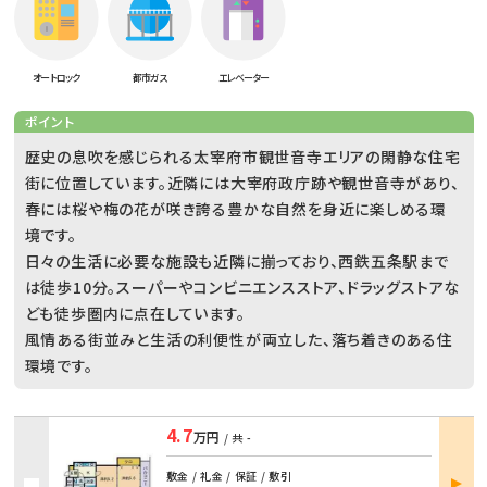
オートロック
都市ガス
エレベーター
ポイント
歴史の息吹を感じられる太宰府市観世音寺エリアの閑静な住宅
街に位置しています。近隣には大宰府政庁跡や観世音寺があり、
春には桜や梅の花が咲き誇る豊かな自然を身近に楽しめる環
境です。
日々の生活に必要な施設も近隣に揃っており、西鉄五条駅まで
は徒歩10分。スーパーやコンビニエンスストア、ドラッグストアな
ども徒歩圏内に点在しています。
風情ある街並みと生活の利便性が両立した、落ち着きのある住
環境です。
4.7
万円
/ 共
-
部屋
敷金 / 礼金 / 保証 / 敷引