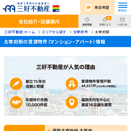
来店希望
0
会社紹介・店舗案内
閲覧履歴
お気に入り
リクエスト
三好不動産:ホーム
エリアから探す
太宰府市
太宰府駅
太宰府駅の賃貸物件（マンション・アパート）情報
西鉄太宰府線 太宰府