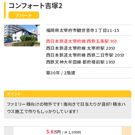
コンフォート吉塚2
アパート
福岡県太宰府市観世音寺１丁目11-15
西日本鉄道太宰府線 西鉄五条駅 9分
西日本鉄道太宰府線 太宰府駅 20分
西日本鉄道太宰府線 西鉄二日市駅 20分
西鉄天神大牟田線 都府楼前駅 19分
築30年 / 2階建
ポイント
ファミリー様向けの物件です！南向きで日当たりが良好！積水ハ
ウス施工で作りもしっかりしています！
5.6
万円
/ 共
2,000円