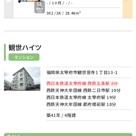
詳細
- / 1ヶ月
/
- / -
302 /
2K
/
28.46m²
観世ハイツ
マンション
福岡県太宰府市観世音寺１丁目13-1
西日本鉄道太宰府線 西鉄五条駅 8分
西鉄天神大牟田線 西鉄二日市駅 19分
西日本鉄道太宰府線 太宰府駅 19分
西鉄天神大牟田線 都府楼前駅 18分
築41年 / 4階建
ポイント