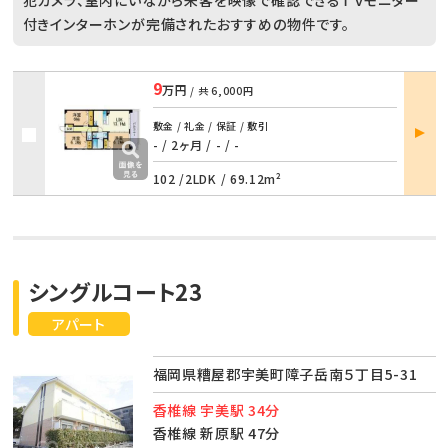
付きインターホンが完備されたおすすめの物件です。
9
万円
/ 共
6,000円
部屋
敷金 / 礼金 / 保証 / 敷引
詳細
- / 2ヶ月
/
- / -
102 /
2LDK
/
69.12m²
シングルコート23
アパート
福岡県糟屋郡宇美町障子岳南５丁目5-31
香椎線 宇美駅 34分
香椎線 新原駅 47分