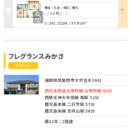
部屋
敷金 / 礼金 / 保証 / 敷引
詳細
- / 1ヶ月
/
- / -
C-202 /
2LDK
/
57.81m²
フレグランスみかさ
アパート
福岡県筑紫野市大字吉木2441
西日本鉄道太宰府線 太宰府駅 41分
西鉄天神大牟田線 紫駅 52分
鹿児島本線 二日市駅 57分
鹿児島本線 天拝山駅 56分
築32年 / 2階建