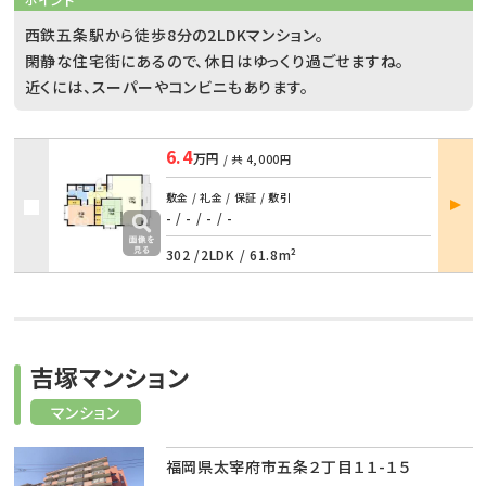
西鉄五条駅から徒歩8分の2LDKマンション。
閑静な住宅街にあるので、休日はゆっくり過ごせますね。
近くには、スーパーやコンビニもあります。
6.4
万円
/ 共
4,000円
部屋
敷金 / 礼金 / 保証 / 敷引
詳細
- / -
/
- / -
302 /
2LDK
/
61.8m²
吉塚マンション
マンション
福岡県太宰府市五条２丁目１１-１５