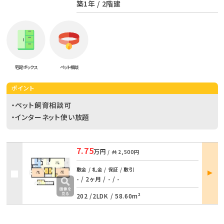
築1年 / 2階建
宅配ボックス
ペット相談
ポイント
・ペット飼育相談可
・インターネット使い放題
7.75
万円
/ 共
2,500円
部屋
敷金 / 礼金 / 保証 / 敷引
詳細
- / 2ヶ月
/
- / -
202 /
2LDK
/
58.60m²