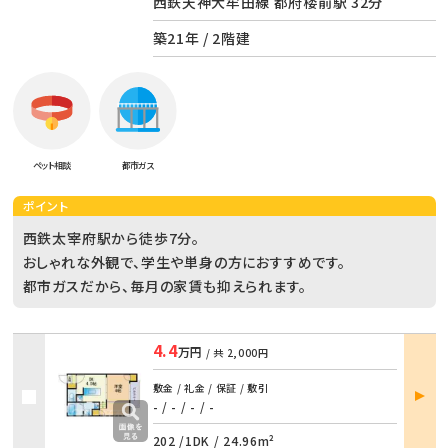
西鉄天神大牟田線 都府楼前駅 32分
築21年 / 2階建
ペット相談
都市ガス
ポイント
西鉄太宰府駅から徒歩7分。
おしゃれな外観で、学生や単身の方におすすめです。
都市ガスだから、毎月の家賃も抑えられます。
4.4
万円
/ 共
2,000円
部屋
敷金 / 礼金 / 保証 / 敷引
詳細
- / -
/
- / -
202 /
1DK
/
24.96m²