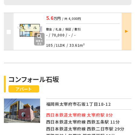
5.6
万円
/ 共
4,000円
部屋
敷金 / 礼金 / 保証 / 敷引
詳細
- / 70,000
/
- / -
105 /
1LDK
/
33.61m²
コンフォール石坂
アパート
福岡県太宰府市石坂１丁目18-12
西日本鉄道太宰府線 太宰府駅 8分
西日本鉄道太宰府線 西鉄五条駅 11分
西日本鉄道太宰府線 西鉄二日市駅 29分