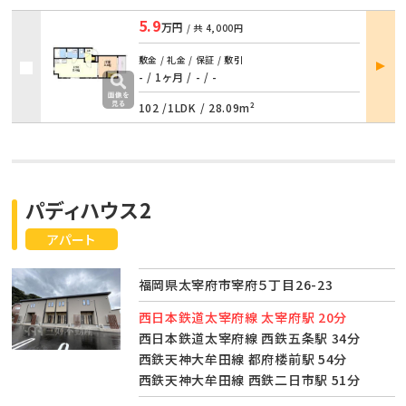
5.9
万円
/ 共
4,000円
部屋
敷金 / 礼金 / 保証 / 敷引
詳細
- / 1ヶ月
/
- / -
102 /
1LDK
/
28.09m²
パディハウス2
アパート
福岡県太宰府市宰府５丁目26-23
西日本鉄道太宰府線 太宰府駅 20分
西日本鉄道太宰府線 西鉄五条駅 34分
西鉄天神大牟田線 都府楼前駅 54分
西鉄天神大牟田線 西鉄二日市駅 51分