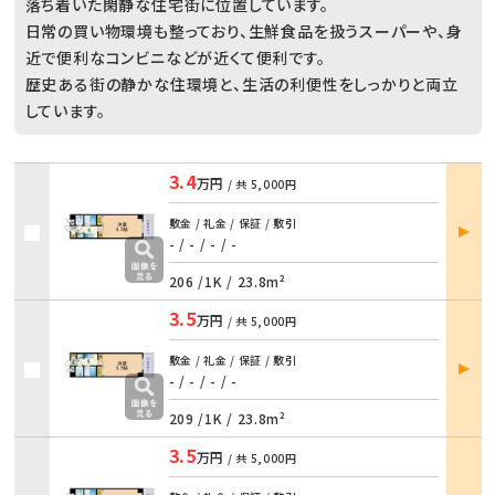
落ち着いた閑静な住宅街に位置しています。
日常の買い物環境も整っており、生鮮食品を扱うスーパーや、身
近で便利なコンビニなどが近くて便利です。
歴史ある街の静かな住環境と、生活の利便性をしっかりと両立
しています。
3.4
万円
/ 共
5,000円
部屋
敷金 / 礼金 / 保証 / 敷引
詳細
- / -
/
- / -
206 /
1K
/
23.8m²
3.5
万円
/ 共
5,000円
部屋
敷金 / 礼金 / 保証 / 敷引
詳細
- / -
/
- / -
209 /
1K
/
23.8m²
3.5
万円
/ 共
5,000円