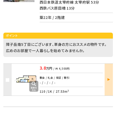
西日本鉄道太宰府線 太宰府駅 53分
西鉄バス原田橋 13分
築22年 / 2階建
ポイント
障子岳南5丁目にございます、単身の方におススメの物件です。
広めのお部屋で一人暮らしを始めてみませんか。
3.8
万円
/ 共
4,500円
部屋
敷金 / 礼金 / 保証 / 敷引
詳細
- / -
/
- / -
110 /
1K
/
27.53m²