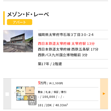
メゾン・ド・レーベ
アパート
福岡県太宰府市石坂３丁目３０-２４
西日本鉄道太宰府線 太宰府駅 13分
西日本鉄道太宰府線 西鉄五条駅 17分
西鉄バス九州国立博物館前 3分
築17年 / 2階建
5
万円
/ 共
2,500円
部屋
敷金 / 礼金 / 保証 / 敷引
詳細
- / 100,000
/
- / -
101 /
2DK
/
40.33m²