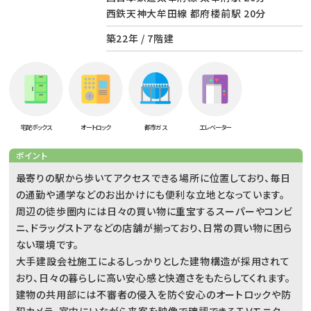
西鉄天神大牟田線 都府楼前駅 20分
築22年 / 7階建
宅配ボックス
オートロック
都市ガス
エレベーター
ポイント
最寄りの駅から歩いてアクセスできる場所に位置しており、毎日
の通勤や通学などのお出かけにも便利な立地となっています。
周辺の徒歩圏内には日々の買い物に重宝するスーパーやコンビ
ニ、ドラッグストアなどの店舗が揃っており、日常の買い物に困ら
ない環境です。
大手建設会社施工によるしっかりとした建物構造が採用されて
おり、日々の暮らしに高い安心感と快適さをもたらしてくれます。
建物の共用部には不審者の侵入を防ぐ安心のオートロックや防
犯カメラ、室内にいながら来客を映像で確認できるＴＶモニター