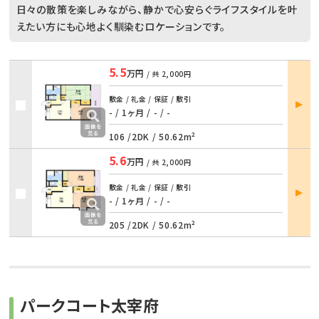
日々の散策を楽しみながら、静かで心安らぐライフスタイルを叶
えたい方にも心地よく馴染むロケーションです。
5.5
万円
/ 共
2,000円
部屋
敷金 / 礼金 / 保証 / 敷引
詳細
- / 1ヶ月
/
- / -
106 /
2DK
/
50.62m²
5.6
万円
/ 共
2,000円
部屋
敷金 / 礼金 / 保証 / 敷引
詳細
- / 1ヶ月
/
- / -
205 /
2DK
/
50.62m²
パークコート太宰府