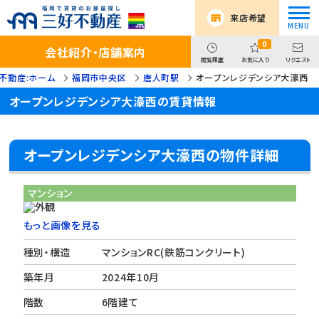
来店希望
0
会社紹介・店舗案内
閲覧履歴
お気に入り
リクエスト
不動産:ホーム
福岡市中央区
唐人町駅
オープンレジデンシア大濠西
オープンレジデンシア大濠西の賃貸情報
オープンレジデンシア大濠西の物件詳細
マンション
もっと画像を見る
種別・構造
マンションRC(鉄筋コンクリート)
築年月
2024年10月
階数
6階建て