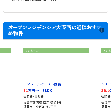
オープンレジデンシア大濠西の近隣おすす
め物件
マンション
マン
エクレールイースト西新
ＫＢＣ
11
16.5
万円～ 3LDK
管理費・共益費 -
管理費
福岡市空港線 西新 徒歩9分
福岡市
福岡市中央区地行2丁目
福岡市