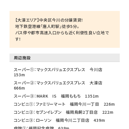
【大濠エリア】中央区今川の分譲賃貸！
地下鉄空港線「唐人町駅」徒歩5分。
バス停や都市高速入口からも近く利便性良い立地で
す！
周辺施設
スーパー①：マックスバリュエクスプレス 今川店
153m
スーパー②：マックスバリュエクスプレス 大濠店
666m
スーパー③：MARK IS 福岡ももち 1351m
コンビニ①：ファミリーマート 福岡今川一丁目 226m
コンビニ②：セブンイレブン 福岡鳥飼2丁目店 222m
コンビニ③：ローソン 福岡今川二丁目店 439m
病院①：福岡記念病院 638m