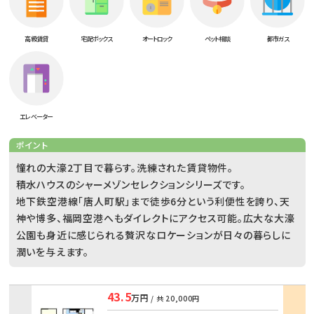
高級賃貸
宅配ボックス
オートロック
ペット相談
都市ガス
エレベーター
ポイント
憧れの大濠2丁目で暮らす。洗練された賃貸物件。
積水ハウスのシャーメゾンセレクションシリーズです。
地下鉄空港線「唐人町駅」まで徒歩6分という利便性を誇り、天
神や博多、福岡空港へもダイレクトにアクセス可能。広大な大濠
公園も身近に感じられる贅沢なロケーションが日々の暮らしに
潤いを与えます。
43.5
万円
/ 共
20,000円