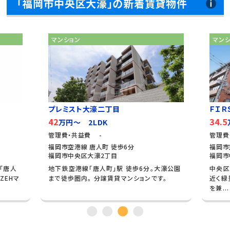
「福岡市中央区大濠」の新着賃貸物件
マンション
マン
ＦＩＲＳＴ ＡＶＥＮＵＥ...
パー
34.5
29
万円～ 2LDK
万
管理費・共益費 35,000円
管理費
福岡市空港線 唐人町 徒歩9分
福岡市
福岡市中央区大濠1丁目
福岡市
大濠公園
中央区大濠の8階建てマンション 大濠公園が
。
近く緑豊かな環境にありながら、都会の利便性
を兼...