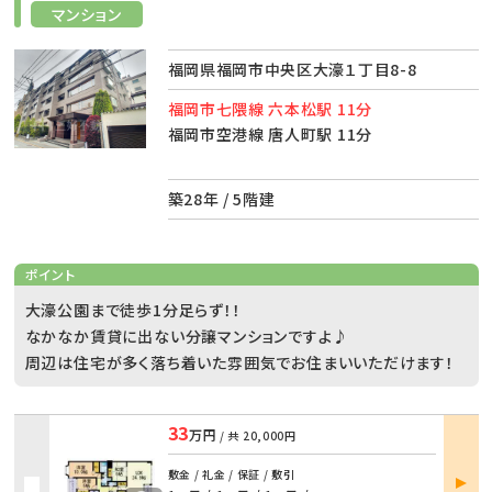
マンション
福岡県福岡市中央区大濠１丁目8-8
福岡市七隈線 六本松駅 11分
福岡市空港線 唐人町駅 11分
築28年 / 5階建
ポイント
大濠公園まで徒歩1分足らず！！
なかなか賃貸に出ない分譲マンションですよ♪
周辺は住宅が多く落ち着いた雰囲気でお住まいいただけます！
33
万円
/ 共
20,000円
部屋
敷金 / 礼金 / 保証 / 敷引