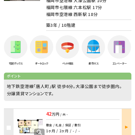
福岡市空港線 大濠公園駅 10分
福岡市七隈線 六本松駅 17分
福岡市空港線 西新駅 18分
築3年 / 10階建
宅配ボックス
オートロック
ペット相談
都市ガス
エレベーター
ポイント
地下鉄空港線「唐人町」駅 徒歩6分。大濠公園まで徒歩圏内。
分譲賃貸マンションです。
42
万円
/ 共
-
部屋
敷金 / 礼金 / 保証 / 敷引
詳細
1ヶ月 / 2ヶ月
/
- / -