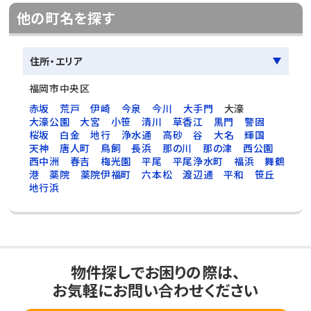
他の町名を探す
住所・エリア
福岡市中央区
赤坂
荒戸
伊崎
今泉
今川
大手門
大濠
大濠公園
大宮
小笹
清川
草香江
黒門
警固
桜坂
白金
地行
浄水通
高砂
谷
大名
輝国
天神
唐人町
鳥飼
長浜
那の川
那の津
西公園
西中洲
春吉
梅光園
平尾
平尾浄水町
福浜
舞鶴
港
薬院
薬院伊福町
六本松
渡辺通
平和
笹丘
地行浜
物件探しでお困りの際は、
お気軽にお問い合わせください