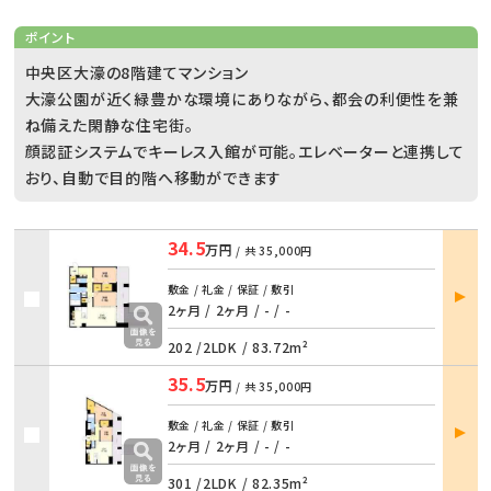
ポイント
中央区大濠の8階建てマンション
大濠公園が近く緑豊かな環境にありながら、都会の利便性を兼
ね備えた閑静な住宅街。
顔認証システムでキーレス入館が可能。エレベーターと連携して
おり、自動で目的階へ移動ができます
34.5
万円
/ 共
35,000円
部屋
敷金 / 礼金 / 保証 / 敷引
詳細
2ヶ月 / 2ヶ月
/
- / -
202 /
2LDK
/
83.72m²
35.5
万円
/ 共
35,000円
部屋
敷金 / 礼金 / 保証 / 敷引
詳細
2ヶ月 / 2ヶ月
/
- / -
301 /
2LDK
/
82.35m²