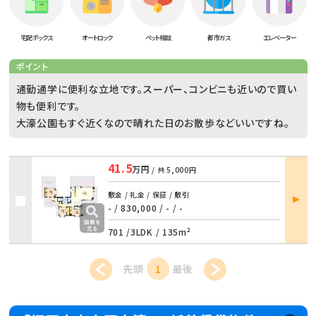
宅配ボックス
オートロック
ペット相談
都市ガス
エレベーター
ポイント
通勤通学に便利な立地です。スーパー、コンビニも近いので買い
物も便利です。
大濠公園もすぐ近くなので晴れた日のお散歩などいいですね。
41.5
万円
/ 共
5,000円
部屋
敷金 / 礼金 / 保証 / 敷引
詳細
- / 830,000
/
- / -
701 /
3LDK
/
135m²
先頭
1
最後