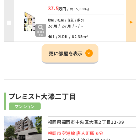
37.5
万円
/ 共
35,000円
部屋
敷金 / 礼金 / 保証 / 敷引
詳細
2ヶ月 / 2ヶ月
/
- / -
401 /
2LDK
/
82.35m²
更に部屋を表示
プレミスト大濠二丁目
マンション
福岡県福岡市中央区大濠２丁目12-39
福岡市空港線 唐人町駅 6分