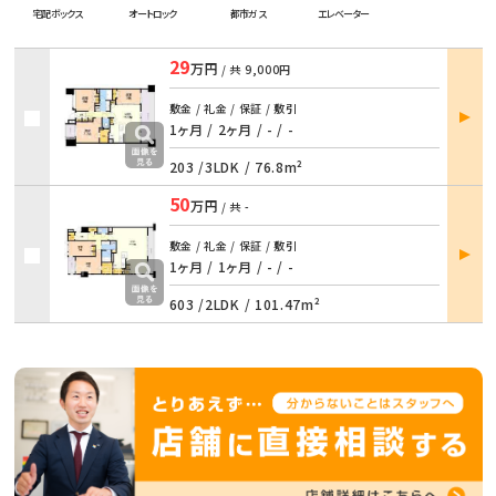
宅配ボックス
オートロック
都市ガス
エレベーター
29
万円
/ 共
9,000円
部屋
敷金 / 礼金 / 保証 / 敷引
詳細
1ヶ月 / 2ヶ月
/
- / -
203 /
3LDK
/
76.8m²
50
万円
/ 共
-
部屋
敷金 / 礼金 / 保証 / 敷引
詳細
1ヶ月 / 1ヶ月
/
- / -
603 /
2LDK
/
101.47m²