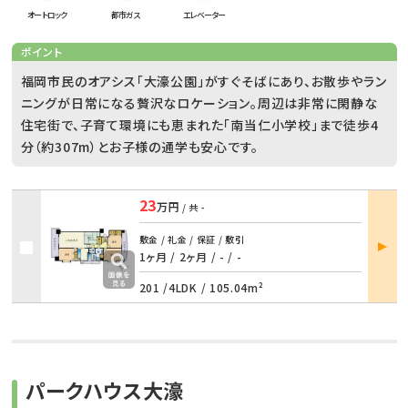
オートロック
都市ガス
エレベーター
ポイント
福岡市民のオアシス「大濠公園」がすぐそばにあり、お散歩やラン
ニングが日常になる贅沢なロケーション。周辺は非常に閑静な
住宅街で、子育て環境にも恵まれた「南当仁小学校」まで徒歩4
分（約307m）とお子様の通学も安心です。
23
万円
/ 共
-
部屋
敷金 / 礼金 / 保証 / 敷引
詳細
1ヶ月 / 2ヶ月
/
- / -
201 /
4LDK
/
105.04m²
パークハウス大濠