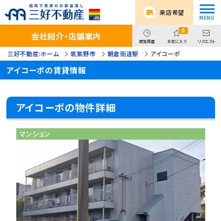
来店希望
0
会社紹介・店舗案内
閲覧履歴
お気に入り
リクエスト
三好不動産:ホーム
筑紫野市
朝倉街道駅
アイコーポ
アイコーポの賃貸情報
アイコーポの物件詳細
マンション