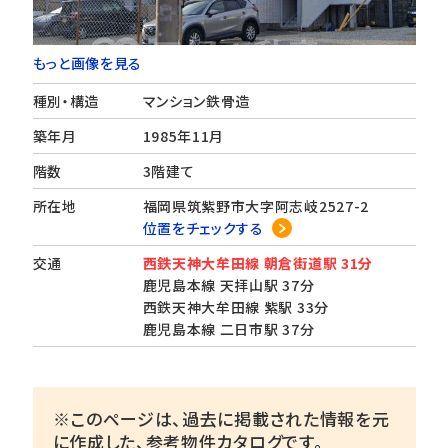
もっと画像を見る
種別・構造
マンション鉄骨造
築年月
1985年11月
階数
3階建て
所在地
福岡県筑紫野市大字阿志岐2527-2
位置をチェックする
交通
西鉄天神大牟田線 朝倉街道駅 31分
鹿児島本線 天拝山駅 37分
西鉄天神大牟田線 紫駅 33分
鹿児島本線 二日市駅 37分
※このページは、過去に掲載された情報を元
に作成した、参考物件カタログです。