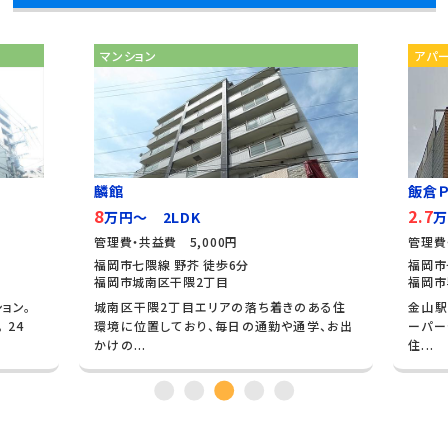
マンション
アパ
麟館
飯倉Ｐ
8
2.7
万円～ 2LDK
万
管理費・共益費 5,000円
管理費
福岡市七隈線 野芥 徒歩6分
福岡市
福岡市城南区干隈2丁目
福岡市
ョン。
城南区干隈2丁目エリアの落ち着きのある住
金山駅
 24
環境に位置しており、毎日の通勤や通学、お出
ーパー
かけの...
住...