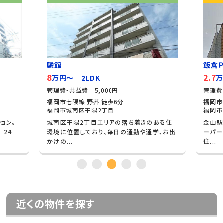
麟館
飯倉Ｐ
8
2.7
万円～ 2LDK
万
管理費・共益費 5,000円
管理費
福岡市七隈線 野芥 徒歩6分
福岡市
福岡市城南区干隈2丁目
福岡市
ョン。
城南区干隈2丁目エリアの落ち着きのある住
金山駅
 24
環境に位置しており、毎日の通勤や通学、お出
ーパー
かけの...
住...
近くの物件を探す