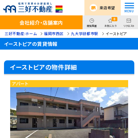
来店希望
0
会社紹介・店舗案内
閲覧履歴
お気に入り
リクエスト
三好不動産:ホーム
福岡市西区
九大学研都市駅
イーストピア
イーストピアの賃貸情報
イーストピアの物件詳細
アパート