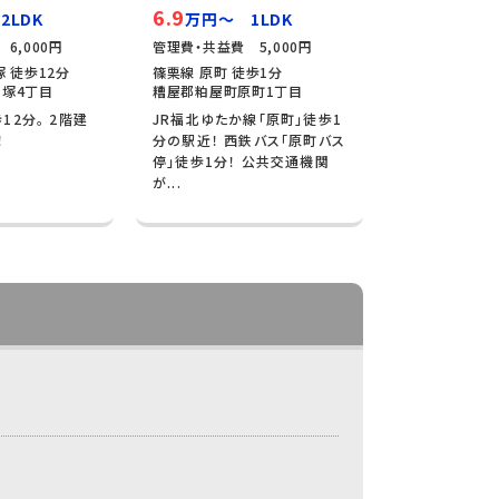
6.9
2LDK
万円～ 1LDK
6,000円
管理費・共益費 5,000円
 徒歩12分
篠栗線 原町 徒歩1分
塚4丁目
糟屋郡粕屋町原町1丁目
12分。 2階建
JR福北ゆたか線「原町」徒歩1
！
分の駅近！ 西鉄バス「原町バス
停」徒歩1分！ 公共交通機関
が...