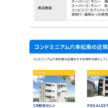
スーパー①：サニー 梅
スーパー③：サニー 別
周辺施設
コンビニ①：セブンイレ
病院①：福岡みつき病院
コンドミニアム六本松南の近隣
コンドミニアム六本松南の近隣おすすめ物件を紹介して
アパート
アパート
ＣＢ和白セレン
ＲＥＧＡＬＥＳ