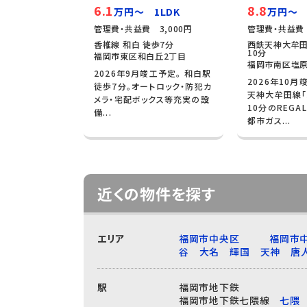
6.1
8.8
万円～ 1LDK
万円～ 
管理費・共益費 3,000円
管理費・共益費 
香椎線 和白 徒歩7分
西鉄天神大牟田
10分
福岡市東区和白丘2丁目
福岡市南区塩原
2026年9月竣工予定。 和白駅
2026年10月
徒歩7分。オートロック・防犯カ
天神大牟田線「
メラ・宅配ボックス等充実の設
10分のREGA
備...
都市ガス...
近くの物件を探す
エリア
福岡市中央区
福岡市
谷
大名
輝国
天神
唐
駅
福岡市地下鉄
福岡市地下鉄七隈線
七隈