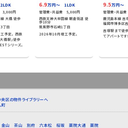
6.9
9.5
2LDK
万円～ 1LDK
万円～ 
3,000円
管理費・共益費 5,000円
管理費・共益費 
線 大橋 徒歩
西鉄天神大牟田線 朝倉街道 徒
鹿児島本線 吉塚
歩10分
福岡市博多区吉
3丁目
筑紫野市石崎1丁目
吉塚駅まで徒歩
竣工予定。 西鉄
2026年10月竣工予定。
てアパートです
大橋駅」徒歩
LESTシリーズ。
中央区の物件ライブラリーへ
人町
金山
茶山
別府
六本松
桜坂
薬院大通
薬院