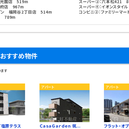
光園店 519m
スーパー②：六本松421 8
府店 967m
スーパー④：イオンスタイル
ブン 福岡谷2丁目店 514m
コンビニ②：ファミリーマー
 789m
おすすめ物件
います
アパート
アパート
Ｔ塩原テラス
ＣａｓａＧａｒｄｅｎ 筑...
フラット・オ