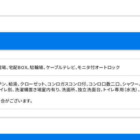
置場、宅配BOX、駐輪場、ケーブルテレビ、モニタ付オートロック
チン、給湯、クローゼット、コンロガスコンロ付、コンロ口数二口、シャワー
トイレ別、洗濯機置き場室内有り、洗面所、独立洗面台、トイレ専用（水洗）
合がございます。