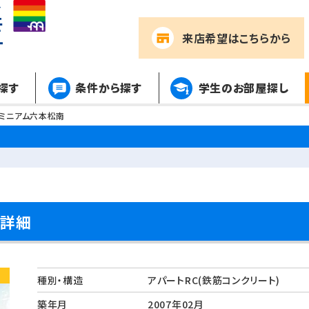
来店希望
はこちらから
探す
条件から探す
学生のお部屋探し
ミニアム六本松南
件詳細
種別・構造
アパートRC(鉄筋コンクリート)
築年月
2007年02月