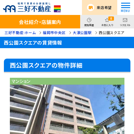
来店希望
0
会社紹介・店舗案内
閲覧履歴
お気に入り
リクエスト
三好不動産:ホーム
福岡市中央区
大濠公園駅
西公園スクエア
西公園スクエアの賃貸情報
西公園スクエアの物件詳細
マンション