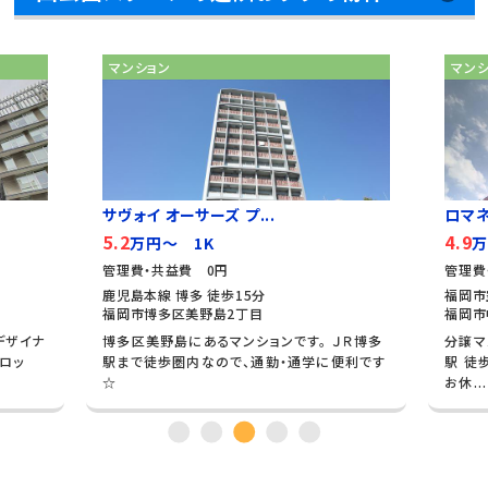
マンション
マン
サヴォイ オーサーズ プ...
ロマ
5.2
4.9
万円～ 1K
万
管理費・共益費 0円
管理費
鹿児島本線 博多 徒歩15分
福岡市
福岡市博多区美野島2丁目
福岡市
デザイナ
博多区美野島にあるマンションです。 ＪＲ博多
分譲マ
ロッ
駅まで徒歩圏内なので、通勤・通学に便利です
駅 徒
☆
お休...