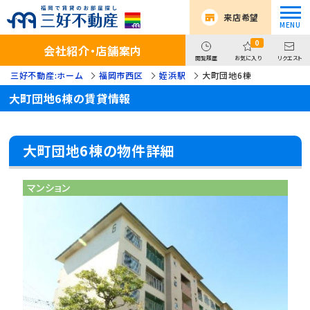
来店希望
0
会社紹介・店舗案内
閲覧履歴
お気に入り
リクエスト
三好不動産:ホーム
福岡市西区
姪浜駅
大町団地6棟
大町団地6棟の賃貸情報
大町団地6棟の物件詳細
マンション