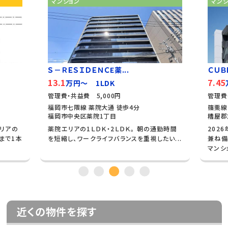
マンション
マン
Ｓ－ＲＥＳＩＤＥＮＣE薬...
ＣＵＢ
13.1
7.45
万円～ 1LDK
管理費・共益費 5,000円
管理費
福岡市七隈線 薬院大通 徒歩4分
篠栗線
福岡市中央区薬院1丁目
糟屋郡
エリアの
薬院エリアの1ＬＤＫ・2ＬＤＫ。 朝の通勤時間
202
まで1本
を短縮し、ワークライフバランスを重視したい...
兼ね備
マンショ
近くの物件を探す