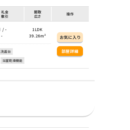
/ 礼金
間取
操作
/ 敷引
広さ
 / -
1LDK
 -
39.26m²
お気に入り
部屋詳細
立洗面台
浴室乾燥機能