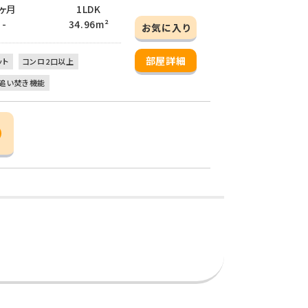
 1ヶ月
1LDK
 -
34.96m²
お気に入り
部屋詳細
ット
コンロ2口以上
追い焚き機能