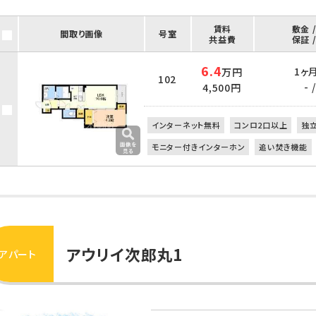
賃料
敷金 
間取り画像
号室
共益費
保証 
6.4
1ヶ月
万円
102
- /
4,500円
インターネット無料
コンロ2口以上
独
モニター付きインターホン
追い焚き機能
アウリイ次郎丸1
アパート