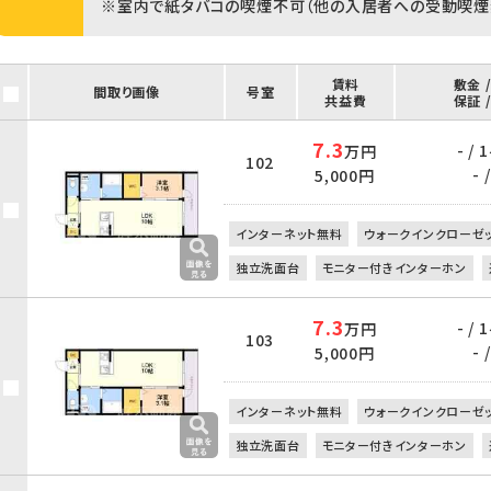
※室内で紙タバコの喫煙不可（他の入居者への受動喫煙
賃料
敷金 
間取り画像
号室
共益費
保証 
7.3
- /
万円
102
- /
5,000円
インターネット無料
ウォークインクローゼ
独立洗面台
モニター付きインターホン
7.3
- /
万円
103
- /
5,000円
インターネット無料
ウォークインクローゼ
独立洗面台
モニター付きインターホン