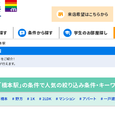
来店希望
はこちらから
探す
条件から探す
学生のお部屋探し
本駅
報
をご紹介！
が行えます。
「橋本駅」の条件で人気の絞り込み条件・キー
橋本
野方
1K
2LDK
マンション
アパート
一戸建