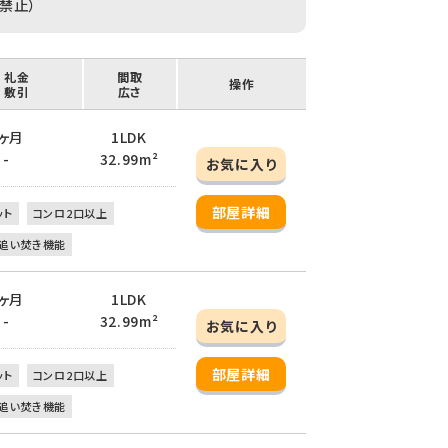
禁止）
/ 礼金
間取
操作
/ 敷引
広さ
 1ヶ月
1LDK
 -
32.99m²
お気に入り
部屋詳細
ット
コンロ2口以上
追い焚き機能
 1ヶ月
1LDK
 -
32.99m²
お気に入り
部屋詳細
ット
コンロ2口以上
追い焚き機能