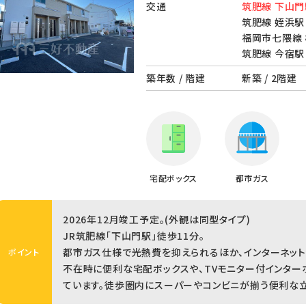
交通
筑肥線 下山門
筑肥線 姪浜駅 
福岡市七隈線 
筑肥線 今宿駅 
築年数 / 階建
新築 / 2階建
宅配ボックス
都市ガス
2026年12月竣工予定。(外観は同型タイプ)
JR筑肥線「下山門駅」徒歩11分。
都市ガス仕様で光熱費を抑えられるほか、インターネット
ポイント
不在時に便利な宅配ボックスや、TVモニター付インター
ています。徒歩圏内にスーパーやコンビニが揃う便利な立