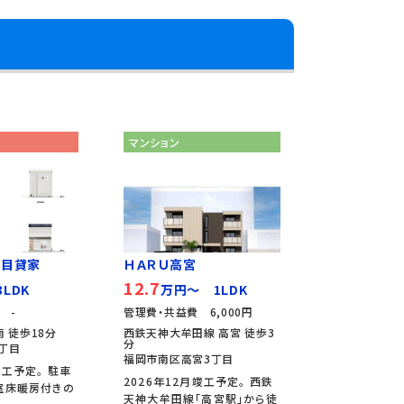
マンション
丁目貸家
ＨＡＲＵ高宮
12.7
LDK
万円～ 1LDK
 -
管理費・共益費 6,000円
 徒歩18分
西鉄天神大牟田線 高宮 徒歩3
分
丁目
福岡市南区高宮3丁目
竣工予定。 駐車
2026年12月竣工予定。 西鉄
室床暖房付きの
天神大牟田線「高宮駅」から徒