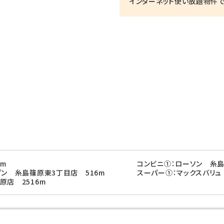
インターネット使い放題物件で
0m
コンビニ①：ローソン 糸島
ブン 糸島篠原東3丁目店 516m
スーパー①：マックスバリュ
原店 2516m