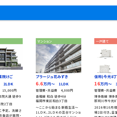
マンション
一戸建て
薬院けご
プラージュ花みずき
仮称)今光8
6.6
16
 2LDK
万円～ 1LDK
万円～ 3
15,000円
管理費・共益費 4,000円
管理費・共益費
薬院大通 徒歩9
香椎線 和白 徒歩4分
博多南線 博多南
福岡市東区和白3丁目
那珂川市今光8
院2丁目
～ここから始まる新婚生活～
2026年10月
工予定。 洗練さ
1ＬＤＫ、2ＬＤＫの混合マンショ
場2台付き。全
飲食店が薬院・