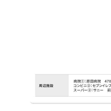
病院①：原田病院 47
周辺施設
コンビニ②：セブンイレ
スーパー②：サニー 前