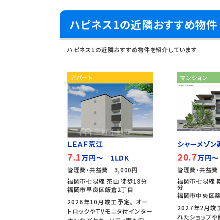
ハピネス1の近隣おすすめ物件
ハピネス1の近隣おすすめ物件を紹介しています
アパート
マンション
ＬＥＡＦ荒江
シャーメゾン
7.1
20.7
万円～ 1LDK
万円～
管理費・共益費 3,000円
管理費・共益費 
福岡市七隈線 茶山 徒歩18分
福岡市七隈線 
分
福岡市早良区飯倉2丁目
福岡市中央区薬
2026年10月竣工予定。 オー
2027年2月竣
トロックやTVモニタ付インター
れたショップや