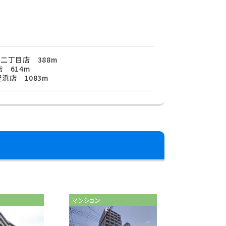
二丁目店 388m
 614m
浜店 1083m
マンション