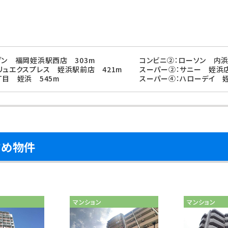
ブン 福岡姪浜駅西店 303m
コンビニ②：ローソン 内浜
リュエクスプレス 姪浜駅前店 421m
スーパー②：サニー 姪浜店
丁目 姪浜 545m
スーパー④：ハローデイ 姪
すめ物件
マンション
マンション