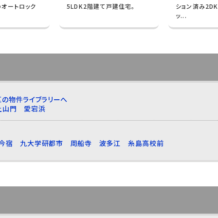
のオートロック
5LDK2階建て戸建住宅。
ション済み2D
ッ...
区の物件ライブラリーへ
上山門
愛宕浜
今宿
九大学研都市
周船寺
波多江
糸島高校前