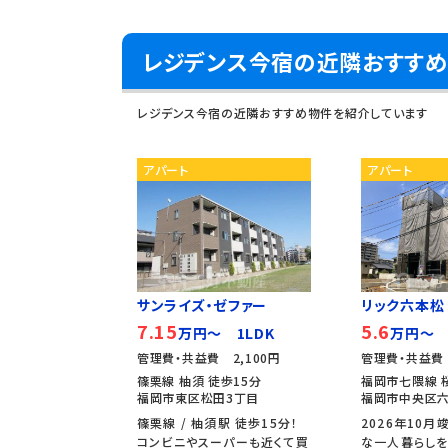
レジデンス今宿の近隣おすす
レジデンス今宿の近隣おすすめ物件を紹介しています
アパート
アパート
サンライズ・ゼファー
リック六本松
7.15
5.6
万円～ 1LDK
万円～ 
管理費・共益費 2,100円
管理費・共益費 
篠栗線 柚須 徒歩15分
福岡市七隈線 
福岡市東区松田3丁目
福岡市中央区六
篠栗線 / 柚須駅 徒歩15分！
2026年10月
コンビニやスーパーも近くて買
な一人暮らしを