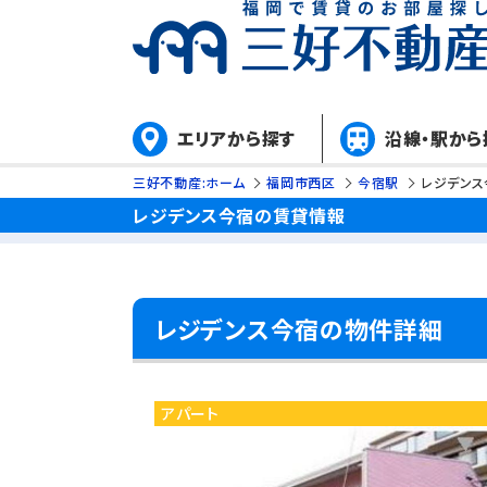
エリアから探す
沿線・駅から
三好不動産:ホーム
福岡市西区
今宿駅
レジデンス
レジデンス今宿の賃貸情報
レジデンス今宿の物件詳細
アパート