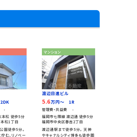
マンション
渡辺日進ビル
5.6
2DK
万円～ 1R
 -
管理費・共益費 -
六本松 徒歩5分
福岡市七隈線 渡辺通 徒歩5分
本松1丁目
福岡市中央区春吉2丁目
公園徒歩5分。
渡辺通駅まで徒歩5分。 天神
佇む、リノベー
やキャナルシティ博多も徒歩圏