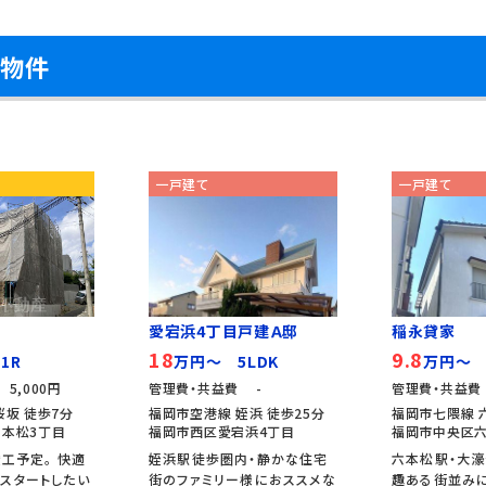
め物件
一戸建て
一戸建て
愛宕浜4丁目戸建Ａ邸
稲永貸家
18
9.8
1R
万円～ 5LDK
万円～ 
5,000円
管理費・共益費 -
管理費・共益費
桜坂 徒歩7分
福岡市空港線 姪浜 徒歩25分
福岡市七隈線 
本松3丁目
福岡市西区愛宕浜4丁目
福岡市中央区六
竣工予定。 快適
姪浜駅徒歩圏内・静かな住宅
六本松駅・大濠
スタートしたい
街のファミリー様におススメな
趣ある街並みに