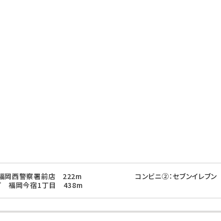
福岡西警察署前店 222m
コンビニ②：セブンイレブン
プ 福岡今宿1丁目 438m