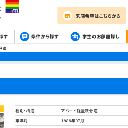
来店希望
はこちらから
探す
条件から探す
学生のお部屋探し
今宿
種別・構造
アパート軽量鉄骨造
築年月
1986年07月