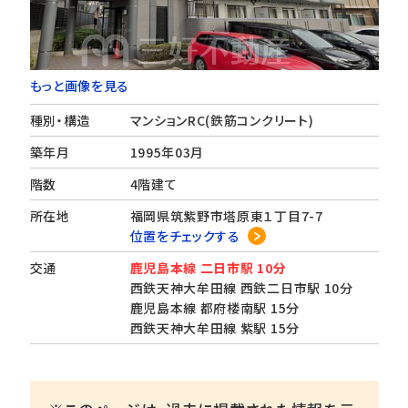
もっと画像を見る
種別・構造
マンションRC(鉄筋コンクリート)
築年月
1995年03月
階数
4階建て
所在地
福岡県筑紫野市塔原東１丁目7-7
位置をチェックする
交通
鹿児島本線 二日市駅 10分
西鉄天神大牟田線 西鉄二日市駅 10分
鹿児島本線 都府楼南駅 15分
西鉄天神大牟田線 紫駅 15分