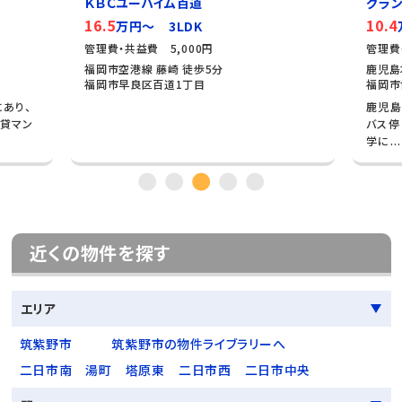
ＫＢＣユーハイム百道
グラン
16.5
10.4
万円～ 3LDK
管理費・共益費 5,000円
管理費
福岡市空港線 藤崎 徒歩5分
鹿児島
福岡市早良区百道1丁目
福岡市
あり、
鹿児島
貸マン
バス停
学に...
近くの物件を探す
エリア
筑紫野市
筑紫野市の物件ライブラリーへ
二日市南
湯町
塔原東
二日市西
二日市中央