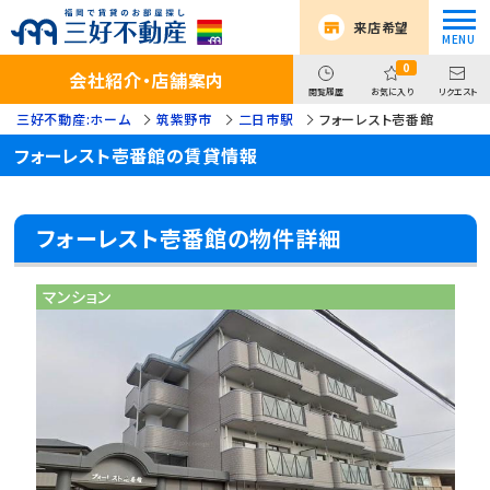
来店希望
0
会社紹介・店舗案内
閲覧履歴
お気に入り
リクエスト
三好不動産:ホーム
筑紫野市
二日市駅
フォーレスト壱番館
フォーレスト壱番館の賃貸情報
フォーレスト壱番館の物件詳細
マンション