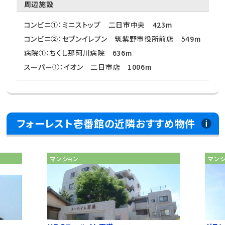
周辺施設
コンビニ①：ミニストップ 二日市中央 423m
コンビニ②：セブンイレブン 筑紫野市役所前店 549m
病院①：ちくし那珂川病院 636m
スーパー①：イオン 二日市店 1006m
フォーレスト壱番館の近隣おすすめ物件
マンション
マン