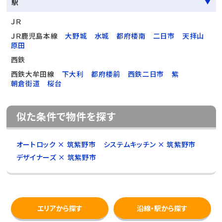
駅
ＪＲ
ＪＲ鹿児島本線
大野城
水城
都府楼南
二日市
天拝山
原田
西鉄
西鉄大牟田線
下大利
都府楼前
西鉄二日市
紫
朝倉街道
桜台
似た条件で物件を探す
オートロック × 筑紫野市
システムキッチン × 筑紫野市
デザイナーズ × 筑紫野市
エリアから探す
沿線・駅から探す