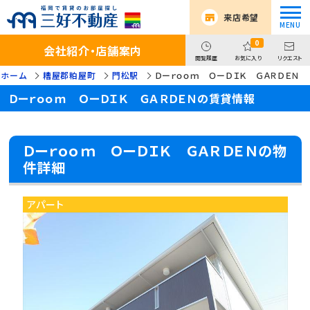
来店希望
0
会社紹介・店舗案内
閲覧履歴
お気に入り
リクエスト
:ホーム
糟屋郡粕屋町
門松駅
Ｄーｒｏｏｍ ＯーＤＩＫ ＧＡＲＤＥＮ
Ｄーｒｏｏｍ ＯーＤＩＫ ＧＡＲＤＥＮの賃貸情報
Ｄーｒｏｏｍ ＯーＤＩＫ ＧＡＲＤＥＮの物
件詳細
アパート