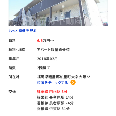
もっと画像を見る
賃料
6.6
万円～
種別・構造
アパート軽量鉄骨造
築年月
2018年02月
階数
2階建て
所在地
福岡県糟屋郡粕屋町大字大隈65
位置をチェックする
交通
篠栗線 門松駅 3分
篠栗線 長者原駅 24分
香椎線 長者原駅 24分
香椎線 伊賀駅 31分