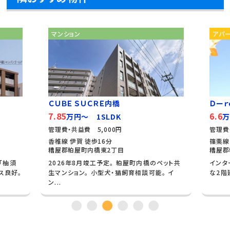
マンション
アパ
ＣＵＢＥ ＳＵＣＲＥ内橋
Ｄーｒ
7.85
6.6
万円～ 1SLDK
万
管理費・共益費 5,000円
管理費
香椎線 伊賀 徒歩16分
篠栗線
糟屋郡粕屋町内橋東2丁目
糟屋郡
「柚須
2026年8月竣工予定。 粕屋町内橋のペット共
インタ
ス良好。
生マンション。 小型犬・猫飼育相談可能。 イ
な2階
ン...