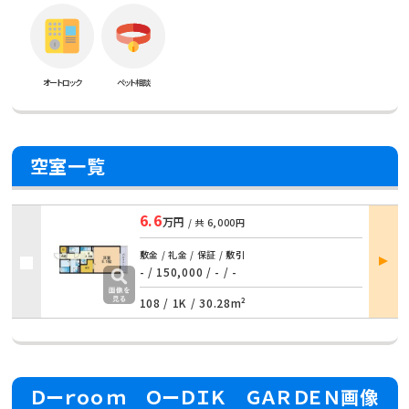
オートロック
ペット相談
空室一覧
6.6
万円
/ 共
6,000円
部屋
敷金 / 礼金 / 保証 / 敷引
詳細
- / 150,000 / - / -
108 /
1K
/
30.28m²
Ｄーｒｏｏｍ ＯーＤＩＫ ＧＡＲＤＥＮ画像