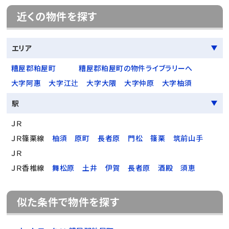
近くの物件を探す
エリア
糟屋郡粕屋町
糟屋郡粕屋町の物件ライブラリーへ
大字阿惠
大字江辻
大字大隈
大字仲原
大字柚須
駅
ＪＲ
ＪＲ篠栗線
柚須
原町
長者原
門松
篠栗
筑前山手
ＪＲ
ＪＲ香椎線
舞松原
土井
伊賀
長者原
酒殿
須恵
似た条件で物件を探す