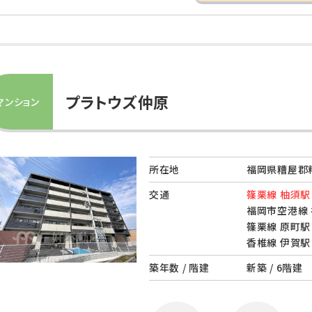
プラトウズ仲原
マンション
所在地
福岡県糟屋郡粕
交通
篠栗線 柚須駅 
福岡市空港線 
篠栗線 原町駅 
香椎線 伊賀駅 
築年数 / 階建
新築 / 6階建