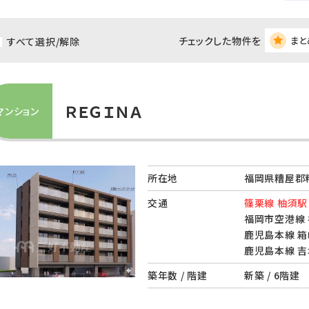
チェックした物件を
まと
すべて選択/解除
ＲＥＧＩＮＡ
マンション
所在地
福岡県糟屋郡
交通
篠栗線 柚須駅
福岡市空港線 
鹿児島本線 箱
鹿児島本線 吉
築年数 / 階建
新築 / 6階建