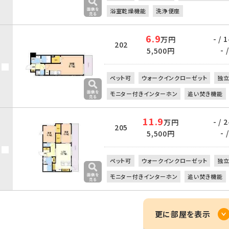
浴室乾燥機能
洗浄便座
6.9
- /
万円
202
- /
5,500円
ペット可
ウォークインクローゼット
独
モニター付きインターホン
追い焚き機能
11.9
- /
万円
205
- /
5,500円
ペット可
ウォークインクローゼット
独
モニター付きインターホン
追い焚き機能
更に部屋を表示