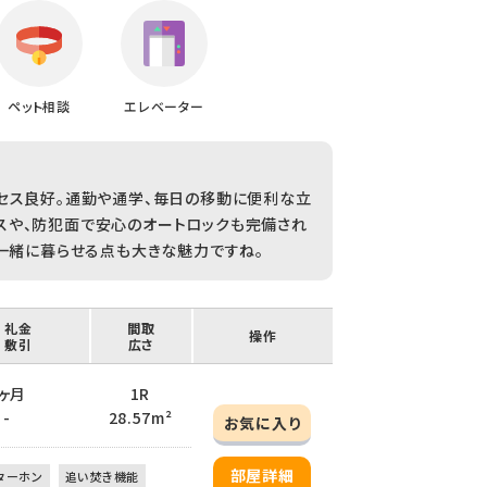
ペット相談
エレベーター
セス良好。通勤や通学、毎日の移動に便利な立
スや、防犯面で安心のオートロックも完備され
と一緒に暮らせる点も大きな魅力ですね。
/ 礼金
間取
操作
/ 敷引
広さ
 1ヶ月
1R
 -
28.57m²
お気に入り
部屋詳細
ターホン
追い焚き機能