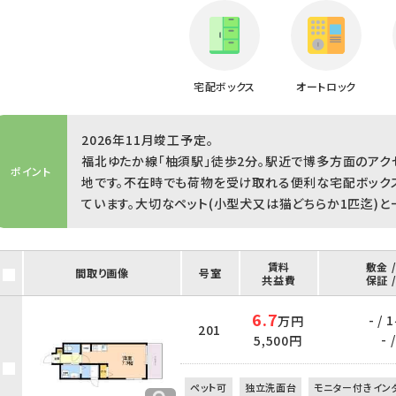
宅配ボックス
オートロック
2026年11月竣工予定。
福北ゆたか線「柚須駅」徒歩2分。駅近で博多方面のアク
ポイント
地です。不在時でも荷物を受け取れる便利な宅配ボック
ています。大切なペット(小型犬又は猫どちらか1匹迄)
賃料
敷金 
間取り画像
号室
共益費
保証 
6.7
- /
万円
201
- /
5,500円
ペット可
独立洗面台
モニター付きイン