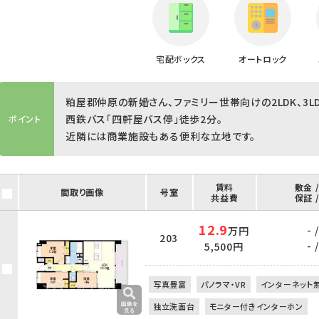
宅配ボックス
オートロック
粕屋郡仲原の新婚さん、ファミリー世帯向けの2LDK、3LD
西鉄バス「四軒屋バス停」徒歩2分。
ポイント
近隣には商業施設もある便利な立地です。
賃料
敷金 
間取り画像
号室
共益費
保証 
12.9
- /
万円
203
- /
5,500円
写真豊富
パノラマ・VR
インターネット
独立洗面台
モニター付きインターホン