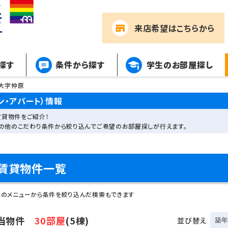
来店希望
はこちらから
探す
条件から探す
学生のお部屋探し
大字仲原
・アパート）情報
貸物件をご紹介！
その他のこだわり条件から絞り込んでご希望のお部屋探しが行えます。
賃貸物件一覧
左のメニューから条件を絞り込んだ検索もできます
当物件
30部屋
(5棟)
並び替え