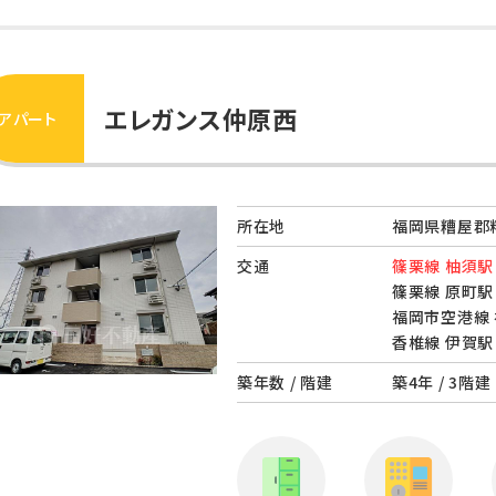
エレガンス仲原西
アパート
所在地
福岡県糟屋郡粕
交通
篠栗線 柚須駅 
篠栗線 原町駅 
福岡市空港線 
香椎線 伊賀駅 
築年数 / 階建
築4年 / 3階建