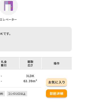
エレベーター
Kです。
/ 礼金
間取
操作
/ 敷引
広さ
 -
3LDK
 -
63.39m²
お気に入り
部屋詳細
無料
コンロ2口以上