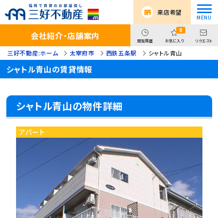
来店希望
0
会社紹介・店舗案内
閲覧履歴
お気に入り
リクエスト
三好不動産:ホーム
太宰府市
西鉄五条駅
シャトル青山
シャトル青山の賃貸情報
シャトル青山の物件詳細
アパート