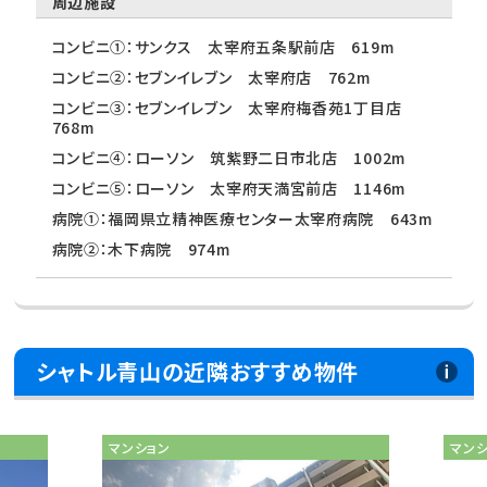
周辺施設
コンビニ①：サンクス 太宰府五条駅前店 619m
コンビニ②：セブンイレブン 太宰府店 762m
コンビニ③：セブンイレブン 太宰府梅香苑1丁目店
768m
コンビニ④：ローソン 筑紫野二日市北店 1002m
コンビニ⑤：ローソン 太宰府天満宮前店 1146m
病院①：福岡県立精神医療センター太宰府病院 643m
病院②：木下病院 974m
シャトル青山の近隣おすすめ物件
マンション
マン