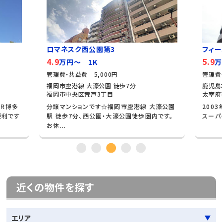
ロマネスク西公園第3
フィ
4.9
5.9
万円～ 1K
万
管理費・共益費 5,000円
管理費
福岡市空港線 大濠公園 徒歩7分
鹿児島
福岡市中央区荒戸3丁目
太宰府
ＪＲ博多
分譲マンションです☆福岡市空港線 大濠公園
200
便利です
駅 徒歩7分、西公園・大濠公園徒歩圏内です。
スーパ
お休...
近くの物件を探す
エリア