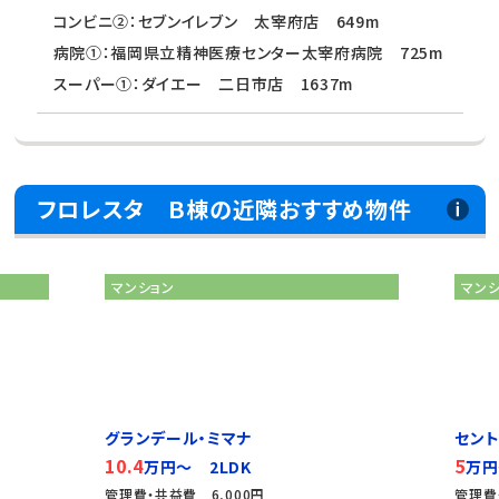
コンビニ②：セブンイレブン 太宰府店 649m
病院①：福岡県立精神医療センター太宰府病院 725m
スーパー①：ダイエー 二日市店 1637m
フロレスタ Ｂ棟の近隣おすすめ物件
マンション
マン
グランデール・ミマナ
セン
10.4
5
万円～ 2LDK
万円
管理費・共益費 6,000円
管理費