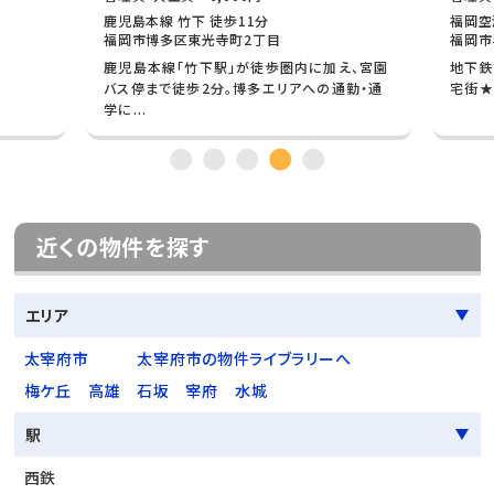
鹿児島本線 竹下 徒歩11分
福岡空
福岡市博多区東光寺町2丁目
福岡市
鹿児島本線「竹下駅」が徒歩圏内に加え、宮園
地下鉄
バス停まで徒歩2分。博多エリアへの通勤・通
宅街★
学に...
近くの物件を探す
エリア
太宰府市
太宰府市の物件ライブラリーへ
梅ケ丘
高雄
石坂
宰府
水城
駅
西鉄