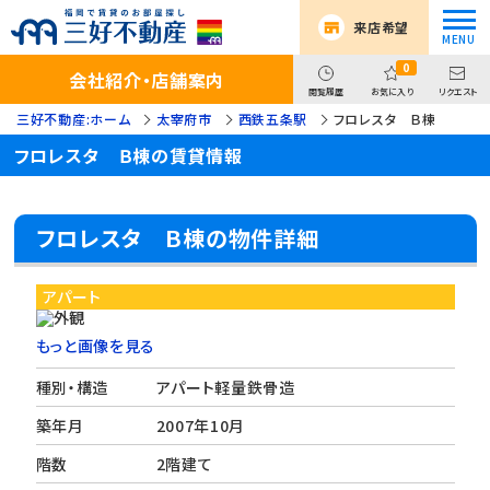
来店希望
0
会社紹介・店舗案内
閲覧履歴
お気に入り
リクエスト
三好不動産:ホーム
太宰府市
西鉄五条駅
フロレスタ Ｂ棟
フロレスタ Ｂ棟の賃貸情報
フロレスタ Ｂ棟の物件詳細
アパート
もっと画像を見る
種別・構造
アパート軽量鉄骨造
築年月
2007年10月
階数
2階建て