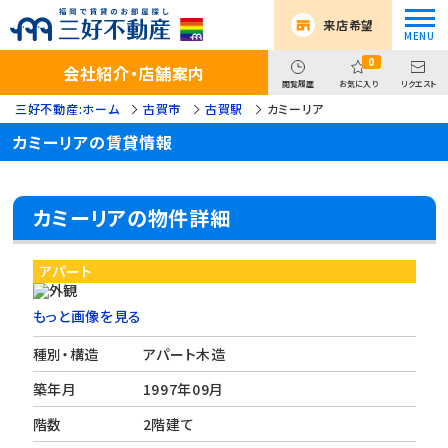
来店希望
0
会社紹介・店舗案内
閲覧履歴
お気に入り
リクエスト
三好不動産:ホーム
古賀市
古賀駅
カミーリア
カミーリアの賃貸情報
カミーリアの物件詳細
アパート
もっと画像を見る
種別・構造
アパート木造
築年月
1997年09月
階数
2階建て