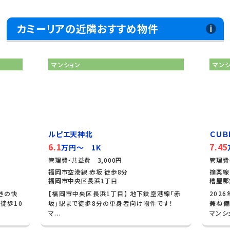
カミーリアの近隣おすすめ物件
マンション
マン
ルピエ天神北
ＣＵＢ
6.1
7.45
万円～ 1K
管理費・共益費 3,000円
管理費
福岡市空港線 赤坂 徒歩8分
篠栗線
福岡市中央区長浜1丁目
糟屋郡
きの快
【福岡市中央区長浜1丁目】 地下鉄空港線「赤
202
徒歩10
坂」駅まで徒歩8分の単身者向け物件です！
兼ね備
マ...
マンショ