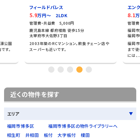
フィールドパレス
エンク
5.9
8.1
万円～ 2LDK
万
管理費・共益費 5,000円
管理費
鹿児島本線 都府楼南 徒歩15分
福岡市
太宰府市大佐野3丁目
福岡市
大濠公園
2003年築のRCマンション。飲食チェーン店や
福岡市
内です。
スーパーも近いです。
まで徒
には、..
近くの物件を探す
エリア
福岡市博多区
福岡市博多区の物件ライブラリーへ
相生町
井相田
板付
大字板付
榎田