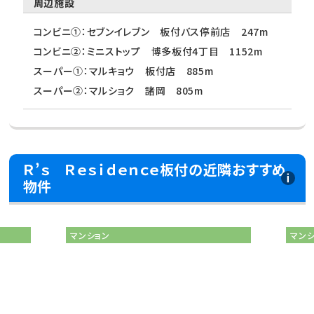
周辺施設
コンビニ①：セブンイレブン 板付バス停前店 247m
コンビニ②：ミニストップ 博多板付4丁目 1152m
スーパー①：マルキョウ 板付店 885m
スーパー②：マルショク 諸岡 805m
Ｒ’ｓ Ｒｅｓｉｄｅｎｃｅ板付の近隣おすすめ
物件
マンション
マン