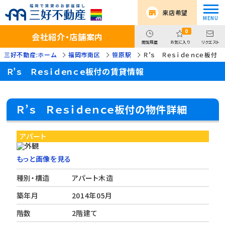
来店希望
0
会社紹介・店舗案内
閲覧履歴
お気に入り
リクエスト
三好不動産:ホーム
福岡市南区
笹原駅
Ｒ’ｓ Ｒｅｓｉｄｅｎｃｅ板付
Ｒ’ｓ Ｒｅｓｉｄｅｎｃｅ板付の賃貸情報
Ｒ’ｓ Ｒｅｓｉｄｅｎｃｅ板付の物件詳細
アパート
もっと画像を見る
種別・構造
アパート木造
築年月
2014年05月
階数
2階建て