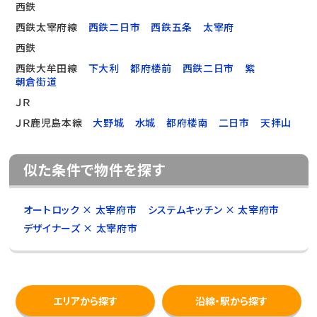
西鉄
西鉄太宰府線
西鉄二日市
西鉄五条
太宰府
西鉄
西鉄大牟田線
下大利
都府楼前
西鉄二日市
紫
朝倉街道
ＪＲ
ＪＲ鹿児島本線
大野城
水城
都府楼南
二日市
天拝山
似た条件で物件を探す
オートロック × 太宰府市
システムキッチン × 太宰府市
デザイナーズ × 太宰府市
エリアから探す
沿線・駅から探す