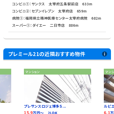
コンビニ①：サンクス 太宰府五条駅前店 633m
コンビニ②：セブンイレブン 太宰府店 659m
病院①：福岡県立精神医療センター太宰府病院 682m
スーパー①：ダイエー 二日市店 886m
プレミール21の近隣おすすめ物件
マンション
マン
プレサンスロジェ博多Ｓ...
ルピ
15.9
6.1
万円～ 2LDK
万