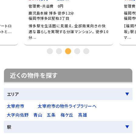
管理費・共益費 0円
管理費
鹿児島本線 博多 徒歩12分
福岡市
福岡市博多区堅粕3丁目
福岡市
オートロ
博多駅を生活圏に見据え、全邸南東向きの快
【福岡
と...
適な暮らしを実現する分譲マンション。 徒歩10
坂」駅
分...
マ...
近くの物件を探す
エリア
太宰府市
太宰府市の物件ライブラリーへ
大字向佐野
青山
五条
梅ケ丘
高雄
駅