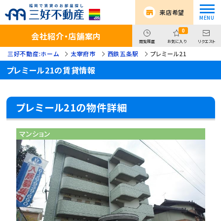
来店希望
0
会社紹介・店舗案内
閲覧履歴
お気に入り
リクエスト
三好不動産:ホーム
太宰府市
西鉄五条駅
プレミール21
プレミール21の賃貸情報
プレミール21の物件詳細
マンション