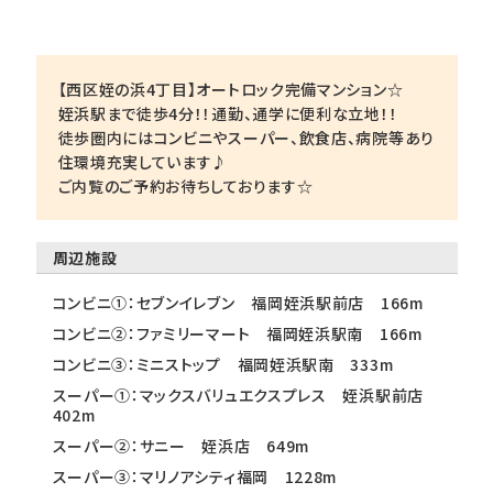
【西区姪の浜4丁目】オートロック完備マンション☆
姪浜駅まで徒歩4分！！通勤、通学に便利な立地！！
徒歩圏内にはコンビニやスーパー、飲食店、病院等あり
住環境充実しています♪
ご内覧のご予約お待ちしております☆
周辺施設
コンビニ①：セブンイレブン 福岡姪浜駅前店 166m
コンビニ②：ファミリーマート 福岡姪浜駅南 166m
コンビニ③：ミニストップ 福岡姪浜駅南 333m
スーパー①：マックスバリュエクスプレス 姪浜駅前店
402m
スーパー②：サニー 姪浜店 649m
スーパー③：マリノアシティ福岡 1228m