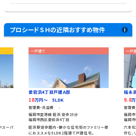
プロシードＳＨの近隣おすすめ物件
一戸建て
一戸
愛宕浜4丁目戸建Ａ邸
稲永
18
9.8
万円～ 5LDK
万
管理費・共益費 -
管理費
福岡市空港線 姪浜 徒歩25分
福岡市
福岡市西区愛宕浜4丁目
福岡市
ニやスーパ
姪浜駅徒歩圏内・静かな住宅街のファミリー様
六本松
におススメな5LDK2階建て戸建住宅。
佇む、