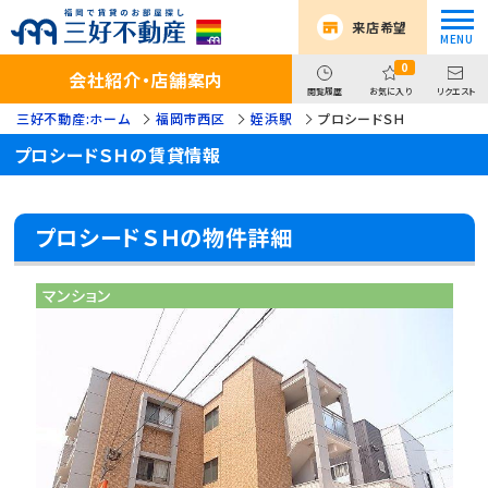
来店希望
0
会社紹介・店舗案内
閲覧履歴
お気に入り
リクエスト
三好不動産:ホーム
福岡市西区
姪浜駅
プロシードＳＨ
プロシードＳＨの賃貸情報
プロシードＳＨの物件詳細
マンション