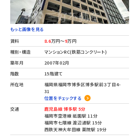
もっと画像を見る
賃料
8.6
万円～
9
万円
種別・構造
マンションRC(鉄筋コンクリート)
築年月
2007年02月
階数
15階建て
所在地
福岡県福岡市博多区博多駅前３丁目4-
31
位置をチェックする
交通
鹿児島線 博多駅 5分
福岡市空港線 祇園駅 11分
福岡市七隈線 渡辺通駅 15分
西鉄天神大牟田線 薬院駅 19分