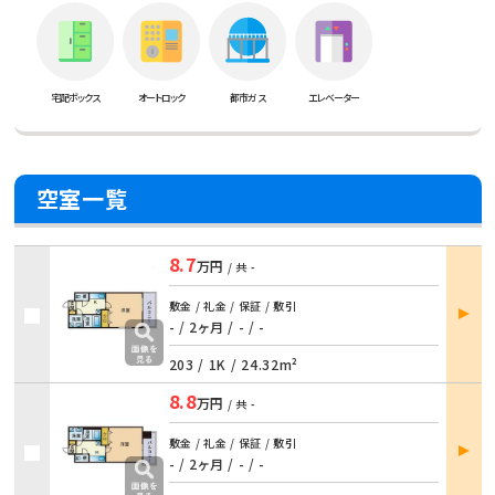
宅配ボックス
オートロック
都市ガス
エレベーター
空室一覧
8.7
万円
/ 共
-
部屋
敷金 / 礼金 / 保証 / 敷引
詳細
- / 2ヶ月 / - / -
203 /
1K
/
24.32m²
8.8
万円
/ 共
-
部屋
敷金 / 礼金 / 保証 / 敷引
詳細
- / 2ヶ月 / - / -