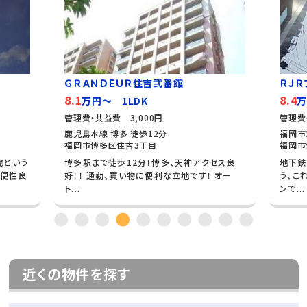
ＧＲＡＮＤＥＵＲ住吉弐番館
ＲＪＲ
8.1
8.4
万円～ 1LDK
万
管理費・共益費 3,000円
管理費
鹿児島本線 博多 徒歩12分
福岡市
福岡市博多区住吉3丁目
福岡市
院という
博多駅まで徒歩12分！博多、天神アクセス良
地下鉄
利便性良
好！！ 通勤、買い物に便利な立地です！ オー
う、こ
ト...
ンで...
近くの物件を探す