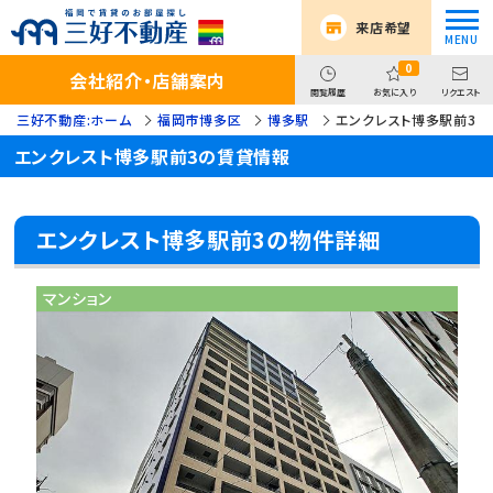
来店希望
0
会社紹介・店舗案内
閲覧履歴
お気に入り
リクエスト
三好不動産:ホーム
福岡市博多区
博多駅
エンクレスト博多駅前3
エンクレスト博多駅前3の賃貸情報
エンクレスト博多駅前3の物件詳細
マンション