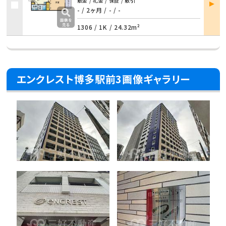
部屋
敷金 / 礼金 / 保証 / 敷引
詳細
- / 2ヶ月 / - / -
1306 /
1K
/
24.32m²
エンクレスト博多駅前3画像ギャラリー