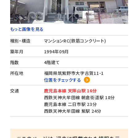
もっと画像を見る
種別・構造
マンションRC(鉄筋コンクリート)
築年月
1994年09月
階数
4階建て
所在地
福岡県筑紫野市大字古賀11-1
位置をチェックする
交通
鹿児島本線 天拝山駅 16分
西鉄天神大牟田線 朝倉街道駅 18分
鹿児島本線 二日市駅 23分
西鉄天神大牟田線 紫駅 24分