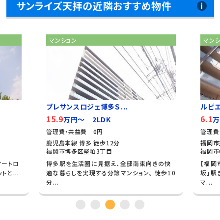
サンライズ天拝の近隣おすすめ物件
マンション
マン
プレサンスロジェ博多Ｓ...
ルピ
15.9
6.1
万円～ 2LDK
万
管理費・共益費 0円
管理費
鹿児島本線 博多 徒歩12分
福岡市
福岡市博多区堅粕3丁目
福岡市
オートロ
博多駅を生活圏に見据え、全邸南東向きの快
【福岡
と...
適な暮らしを実現する分譲マンション。 徒歩10
坂」駅
分...
マ...