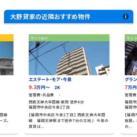
大野貸家の近隣おすすめ物件
マンション
マン
エステート・モア・今泉
グラ
9.3
7
万円～ 2K
万円
管理費・共益費 -
管理費
西鉄天神大牟田線 薬院 徒歩6分
福岡市
福岡市中央区今泉2丁目
福岡市
牟田線
【福岡市中央区今泉2丁目】 西鉄天神大牟田
【福岡
ーズ。
線 福岡天神駅まで徒歩7分の立地♪ 今泉の
放題。
賃貸は...
の...