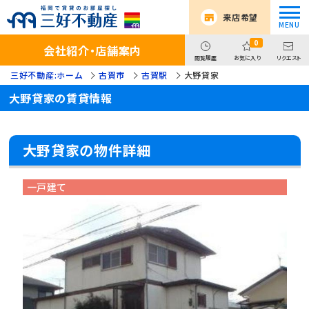
来店希望
0
会社紹介・店舗案内
閲覧履歴
お気に入り
リクエスト
三好不動産:ホーム
古賀市
古賀駅
大野貸家
大野貸家の賃貸情報
大野貸家の物件詳細
一戸建て